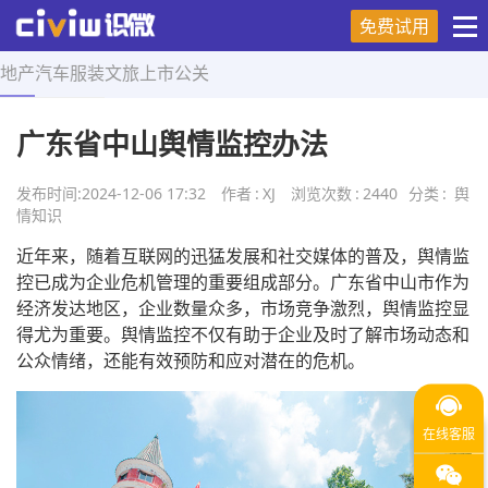
免费试用
地产
汽车
服装
文旅
上市
公关
首页
>
舆情知识
>
正文
广东省中山舆情监控办法
发布时间:
2024-12-06 17:32
作者
:
XJ
浏览次数
:
2440
分类
:
舆
情知识
近年来，随着互联网的迅猛发展和社交媒体的普及，舆情监
控已成为企业危机管理的重要组成部分。广东省中山市作为
经济发达地区，企业数量众多，市场竞争激烈，舆情监控显
得尤为重要。舆情监控不仅有助于企业及时了解市场动态和
公众情绪，还能有效预防和应对潜在的危机。