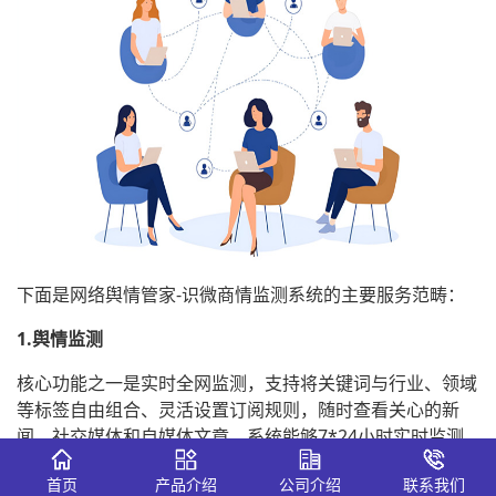
下面是网络舆情管家-识微商情监测系统的主要服务范畴：
1.舆情监测
核心功能之一是实时全网监测，支持将关键词与行业、领域
等标签自由组合、灵活设置订阅规则，随时查看关心的新
闻、社交媒体和自媒体文章。系统能够7*24小时实时监测
网络上的舆情动态，帮助第一时间发现负面舆情或敏感信
首页
产品介绍
公司介绍
联系我们
息，并支持关键词监测设置，用户可根据需要自定义监测主