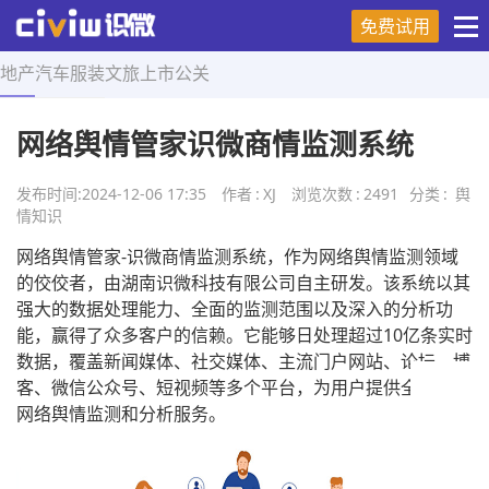
免费试用
地产
汽车
服装
文旅
上市
公关
首页
>
舆情知识
>
正文
网络舆情管家识微商情监测系统
发布时间:
2024-12-06 17:35
作者
:
XJ
浏览次数
:
2491
分类
:
舆
情知识
网络舆情管家-识微商情监测系统，作为网络舆情监测领域
的佼佼者，由湖南识微科技有限公司自主研发。该系统以其
强大的数据处理能力、全面的监测范围以及深入的分析功
能，赢得了众多客户的信赖。它能够日处理超过10亿条实时
数据，覆盖新闻媒体、社交媒体、主流门户网站、论坛、博
客、微信公众号、短视频等多个平台，为用户提供全方位的
网络舆情监测和分析服务。