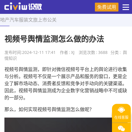
免费试用
地产
汽车
服装
文旅
上市
公关
首页
>
舆情知识
>
正文
视频号舆情监测怎么做的办法
发布时间:
2024-12-11 17:41
作者
:
XJ
浏览次数
:
3688
分类
:
舆
情知识
视频号舆情监测，即针对微信视频号平台上的舆论进行收集
与分析。视频号不仅是一个展示产品和服务的窗口，更是企
业了解市场动态、消费者反馈和竞争对手动向的关键渠道。
因此，视频号舆情监测成为企业数字化营销战略中不可或缺
的一部分。
那么，如何实现视频号舆情监测怎么做呢？