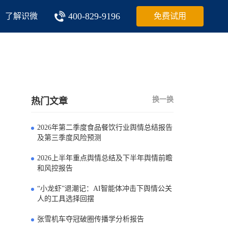
400-829-9196
了解识微
免费试用
换一换
热门文章
2026年第二季度食品餐饮行业舆情总结报告
0
及第三季度风险预测
2026上半年重点舆情总结及下半年舆情前瞻
1
和风控报告
“小龙虾”退潮记：AI智能体冲击下舆情公关
2
人的工具选择回摆
张雪机车夺冠破圈传播学分析报告
3