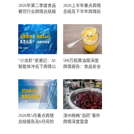
2026年第二季度食品
2026上半年重点舆情
餐饮行业舆情总结报
总结及下半年舆情前
告及第三季度风险预
瞻和风控报告
测
“小龙虾”退潮记：AI
500万假黄油案深度
智能体冲击下舆情公
舆情报告：食品安全
关人的工具选择回摆
监管，到底失守在哪
一环？
2026年5月重点舆情
漳州杨梅“泡药”事件
总结报告及6月风险
舆情深度复盘
预警