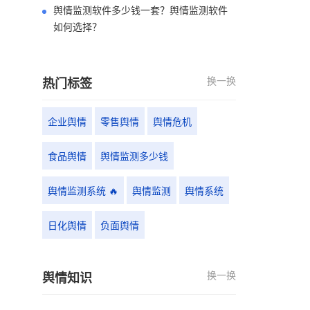
舆情监测软件多少钱一套？舆情监测软件
如何选择？
换一换
热门标签
企业舆情
零售舆情
舆情危机
食品舆情
舆情监测多少钱
舆情监测系统 🔥
舆情监测
舆情系统
日化舆情
负面舆情
换一换
舆情知识