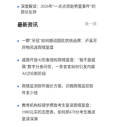
深度解读：2026年“一点点资助男童事件”的
4
舆论反转
换一换
最新资讯
一颗"牙冠"如何撼动国民烘焙品牌：泸溪河
异物风波舆情复盘
戚薇开放AI形象授权舆情复盘：“我不是戚
薇”数字分身问世，一条官宣如何引发内娱
AI讨论新阶段
舆情监测软件报价方案，识微舆情监控软
件多少钱
教育机构标错学费致考生复读舆情复盘：
1980元买的志愿表，如何把478分考生推进
复读深渊