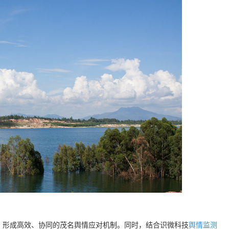
，形成高效、协同的茂名舆情应对机制。同时，结合识微科技
舆情监测