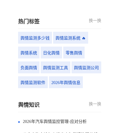
换一换
热门标签
舆情监测多少钱
舆情监测系统 🔥
舆情系统
日化舆情
零售舆情
负面舆情
舆情监测工具
舆情监测公司
舆情监测软件
2026年舆情信息
换一换
舆情知识
2026年汽车舆情监控管理-应对分析