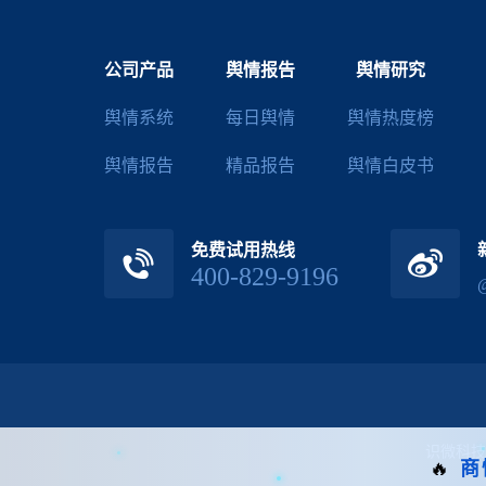
公司产品
舆情报告
舆情研究
舆情系统
每日舆情
舆情热度榜
舆情报告
精品报告
舆情白皮书
免费试用热线
400-829-9196
识微科技
🔥
商