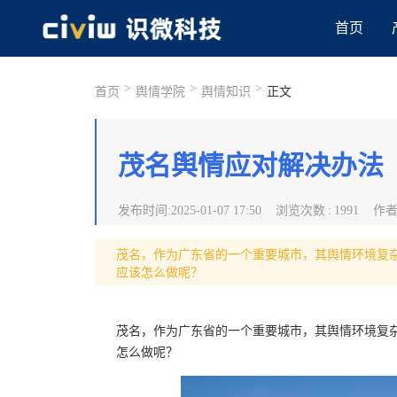
首页
>
>
>
首页
舆情学院
舆情知识
正文
茂名舆情应对解决办法
发布时间
:
2025-01-07 17:50
浏览次数
:
1991
作
茂名，作为广东省的一个重要城市，其舆情环境复
应该怎么做呢？
茂名，作为广东省的一个重要城市，其舆情环境复
怎么做呢？