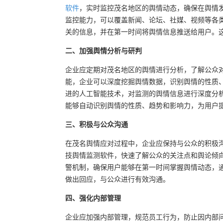
软件
，实时监控茂名地区的舆情动态，确保在舆情
监控能力，可以覆盖新闻、论坛、社媒、视频等各
关的信息，并在第一时间将舆情信息推送给用户。
二、加强舆情分析与研判
企业应定期对茂名地区的舆情进行分析，了解公众
能，企业可以深度挖掘舆情数据，识别舆情的性质
进的人工智能技术，对监测的舆情信息进行深度分
能够自动识别舆情的性质、趋势和影响力，为用户
三、积极与公众沟通
在茂名舆情应对过程中，企业应保持与公众的积极
技舆情监测软件，快速了解公众的关注点和舆论倾
警机制，确保用户能够在第一时间掌握舆情动态，通
做出回应，与公众进行有效沟通。
四、强化内部管理
企业应加强内部管理，规范员工行为，防止因内部