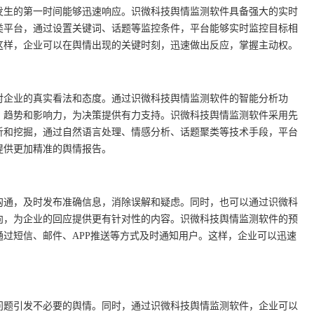
发生的第一时间能够迅速响应。识微科技舆情监测软件具备强大的实时
类平台，通过设置关键词、话题等监控条件，平台能够实时监控目标相
这样，企业可以在舆情出现的关键时刻，迅速做出反应，掌握主动权。
对企业的真实看法和态度。通过识微科技舆情监测软件的智能分析功
、趋势和影响力，为决策提供有力支持。识微科技舆情监测软件采用先
析和挖掘，通过自然语言处理、情感分析、话题聚类等技术手段，平台
提供更加精准的舆情报告。
沟通，及时发布准确信息，消除误解和疑虑。同时，也可以通过识微科
向，为企业的回应提供更有针对性的内容。识微科技舆情监测软件的预
过短信、邮件、APP推送等方式及时通知用户。这样，企业可以迅速
问题引发不必要的舆情。同时，通过识微科技舆情监测软件，企业可以