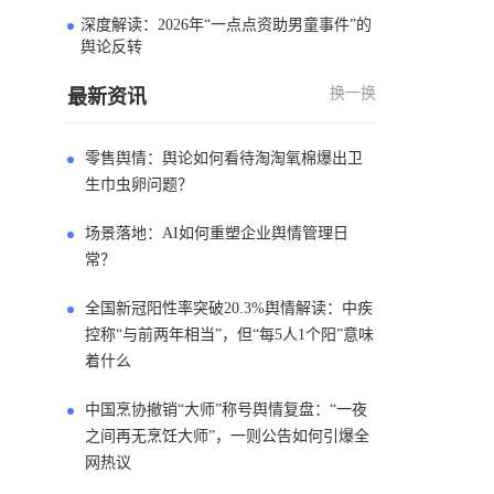
深度解读：2026年“一点点资助男童事件”的
4
舆论反转
换一换
最新资讯
零售舆情：舆论如何看待淘淘氧棉爆出卫
生巾虫卵问题？
场景落地：AI如何重塑企业舆情管理日
常？
全国新冠阳性率突破20.3%舆情解读：中疾
控称“与前两年相当”，但“每5人1个阳”意味
着什么
中国烹协撤销“大师”称号舆情复盘：“一夜
之间再无烹饪大师”，一则公告如何引爆全
网热议