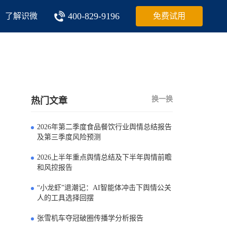
400-829-9196
了解识微
免费试用
换一换
热门文章
2026年第二季度食品餐饮行业舆情总结报告
0
及第三季度风险预测
2026上半年重点舆情总结及下半年舆情前瞻
1
和风控报告
“小龙虾”退潮记：AI智能体冲击下舆情公关
2
人的工具选择回摆
张雪机车夺冠破圈传播学分析报告
3