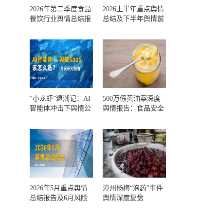
2026年第二季度食品
2026上半年重点舆情
餐饮行业舆情总结报
总结及下半年舆情前
告及第三季度风险预
瞻和风控报告
测
“小龙虾”退潮记：AI
500万假黄油案深度
智能体冲击下舆情公
舆情报告：食品安全
关人的工具选择回摆
监管，到底失守在哪
一环？
2026年5月重点舆情
漳州杨梅“泡药”事件
总结报告及6月风险
舆情深度复盘
预警