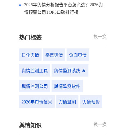
2026年舆情分析报告平台怎么选？2026舆
情预警公司TOP5口碑排行榜
换一换
热门标签
日化舆情
零售舆情
负面舆情
舆情监测工具
舆情监测系统 🔥
舆情监测公司
舆情监测软件
2026年舆情信息
舆情监测
舆情预警
换一换
舆情知识