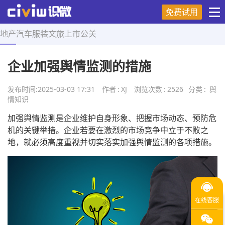
免费试用
地产
汽车
服装
文旅
上市
公关
首页
>
舆情知识
>
正文
企业加强舆情监测的措施
发布时间:
2025-03-03 17:31
作者
:
XJ
浏览次数
:
2526
分类
:
舆
情知识
加强舆情监测是企业维护自身形象、把握市场动态、预防危
机的关键举措。企业若要在激烈的市场竞争中立于不败之
地，就必须高度重视并切实落实加强舆情监测的各项措施。