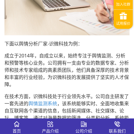
下面以舆情分析厂家-识微科技为例：
成立于2014年，自成立以来，始终专注于舆情监测、分析
和预警等核心业务。公司拥有一支由专业的数据专家、分析
师和技术专家组成的高素质团队，他们具备深厚的技术背景
和丰富的行业经验，为识微科技的发展提供了坚实的人才保
障。
在技术方面，识微科技处于行业领先水平。公司自主研发了
一套先进的
舆情监测系统
，该系统能够实时、全面地收集来
自互联网各个渠道的信息，包括新闻媒体、社交媒体、论
坛、博客等。通过对海量数据的筛选、分类和分析，系统能
够快速准确地提取出有价值的舆情信息，并以直观的图表和
首页
产品介绍
公司介绍
联系我们
报告形式呈现给用户。同时，识微科技还运用了自然语言处