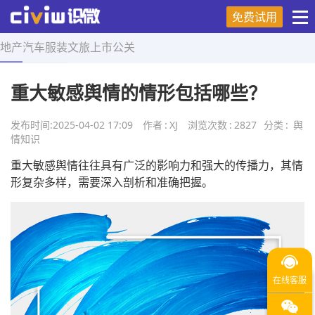
免费试用
地产
汽车
服装
文旅
上市
公关
首页
>
舆情知识
>
正文
重大敏感舆情的情形包括哪些？
发布时间:
2025-04-02 17:09
作者
:
XJ
浏览次数
:
2827
分类
:
舆
情知识
重大敏感舆情往往具有广泛的影响力和强大的传播力，其情
形复杂多样，需要深入剖析和准确把握。