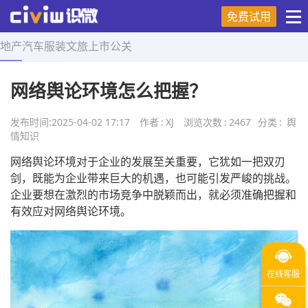
免费试用
地产
汽车
服装
文旅
上市
公关
首页
>
舆情知识
>
正文
网络舆论环境怎么把握？
发布时间:
2025-04-02 17:17
作者
:
XJ
浏览次数
:
2467
分类
:
舆
情知识
网络舆论环境对于企业的发展至关重要，它犹如一把双刃
剑，既能为企业带来巨大的机遇，也可能引发严峻的挑战。
企业要想在激烈的市场竞争中脱颖而出，就必须准确把握和
有效应对网络舆论环境。