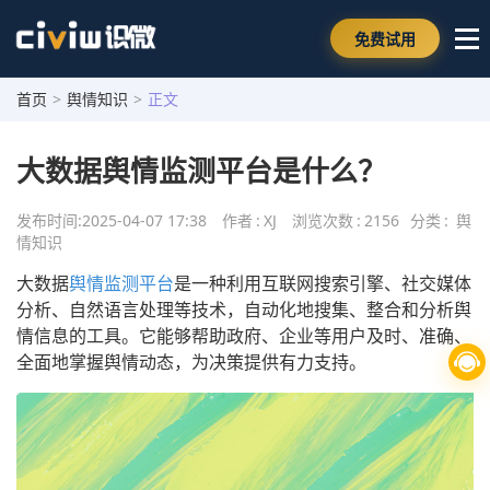
免费试用
首页
>
舆情知识
>
正文
大数据舆情监测平台是什么？
发布时间:
2025-04-07 17:38
作者
:
XJ
浏览次数
:
2156
分类
:
舆
情知识
大数据
舆情监测平台
是一种利用互联网搜索引擎、社交媒体
分析、自然语言处理等技术，自动化地搜集、整合和分析舆
情信息的工具。它能够帮助政府、企业等用户及时、准确、
全面地掌握舆情动态，为决策提供有力支持。