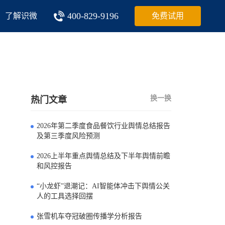
400-829-9196
了解识微
免费试用
换一换
热门文章
2026年第二季度食品餐饮行业舆情总结报告
0
及第三季度风险预测
2026上半年重点舆情总结及下半年舆情前瞻
1
和风控报告
“小龙虾”退潮记：AI智能体冲击下舆情公关
2
人的工具选择回摆
张雪机车夺冠破圈传播学分析报告
3