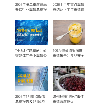
2026年第二季度食品
2026上半年重点舆情
餐饮行业舆情总结报
总结及下半年舆情前
告及第三季度风险预
瞻和风控报告
测
“小龙虾”退潮记：AI
500万假黄油案深度
智能体冲击下舆情公
舆情报告：食品安全
关人的工具选择回摆
监管，到底失守在哪
一环？
2026年5月重点舆情
漳州杨梅“泡药”事件
总结报告及6月风险
舆情深度复盘
预警