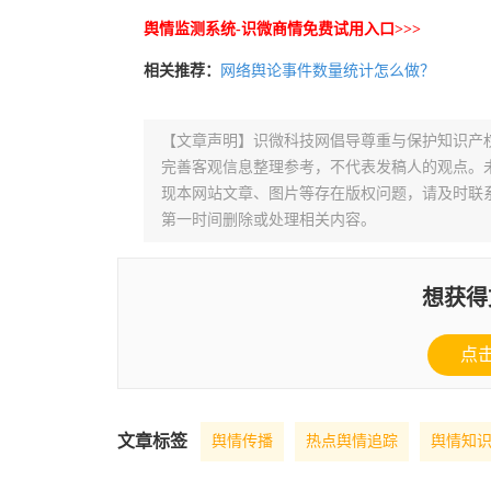
舆情监测系统-识微商情免费试用入口>>>
相关推荐：
网络舆论事件数量统计怎么做？
【文章声明】识微科技网倡导尊重与保护知识产
完善客观信息整理参考，不代表发稿人的观点。
现本网站文章、图片等存在版权问题，请及时联系并发邮件至
第一时间删除或处理相关内容。
想获得
点
文章标签
舆情传播
热点舆情追踪
舆情知