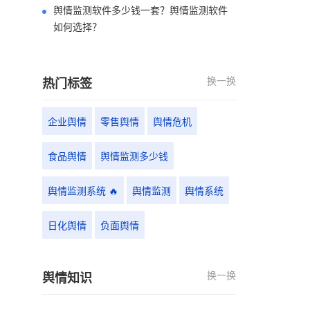
舆情监测软件多少钱一套？舆情监测软件
如何选择？
换一换
热门标签
企业舆情
零售舆情
舆情危机
食品舆情
舆情监测多少钱
舆情监测系统 🔥
舆情监测
舆情系统
日化舆情
负面舆情
换一换
舆情知识