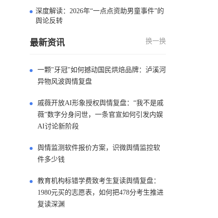
深度解读：2026年“一点点资助男童事件”的
4
舆论反转
换一换
最新资讯
一颗"牙冠"如何撼动国民烘焙品牌：泸溪河
异物风波舆情复盘
戚薇开放AI形象授权舆情复盘：“我不是戚
薇”数字分身问世，一条官宣如何引发内娱
AI讨论新阶段
舆情监测软件报价方案，识微舆情监控软
件多少钱
教育机构标错学费致考生复读舆情复盘：
1980元买的志愿表，如何把478分考生推进
复读深渊