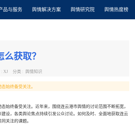
产品与服务
舆情解决方案
舆情研究院
舆情热度榜
怎么获取？
者
:
XJ
分类
:
舆情知识
动态始终备受关注。
动态始终备受关注。近年来，围绕连云港市舆情的讨论范围不断拓宽，
市建设，各类舆论焦点持续引发公众讨论。如何及时、全面地获取连云
共同关注的课题。