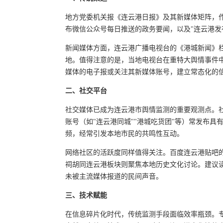
地方党委机关报《连云港日报》及其新媒体矩阵，
布微信公众号每日推送的政务要闻，以及"连云港发
新闻媒体方面，连云港广播电视台的《港城新闻》
地。值得注意的是，当地电视台在重特大舆情事件
媒体的电子报或关注其新媒体账号，建立常态化的
二、社交平台
社交媒体已成为连云港市舆情监测的重要观测点。社
账号（如"连云港同城""港城吃货团"等）常发布具
频，经常引发本地市民的共鸣性互动。
网络社区的活跃度同样值得关注。百度连云港贴吧
祠胡同连云港板块则聚焦本地历史文化讨论。建议
未被主流媒体报道的民间声音。
三、技术赋能
在信息碎片化时代，传统监测手段面临效率瓶颈。