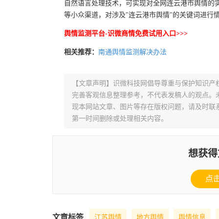
自然语言处理技术，可实现对全网连云港市舆情的
等小众渠道，对涉及"连云港市舆情"的关键词进行
舆情监测平台-识微商情免费试用入口>>>
相关推荐：
南通舆情监测解决办法
【文章声明】识微科技网倡导尊重与保护知识产
完善客观信息整理参考，不代表发稿人的观点。
现本网站文章、图片等存在版权问题，请及时联系并发邮件至
第一时间删除或处理相关内容。
想获得
点
文章标签
江苏舆情
地方舆情
舆情信息