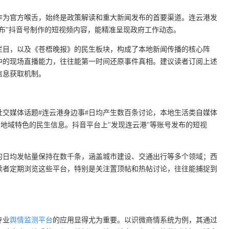
作为官方喉舌，始终是政策解读和重大新闻发布的首要渠道。连云港发
布"抖音号制作的短视频内容，能精准呈现政府工作动态。
栏目，以及《苍梧晚报》的民生板块，构成了本地新闻传播的核心阵
中的现场直播能力，往往能第一时间还原事件真相。建议读者订阅上述
信息获取机制。
交媒体话题#连云港身边事#日均产生数百条讨论，本地生活类自媒体
有地域特色的民生信息。抖音平台上"发现连云港"等账号发布的短视
的日均发帖量保持在数千条，涵盖城市建设、交通出行等多个领域；西
读者定期浏览这些平台，特别是关注置顶帖和热帖讨论，往往能捕捉到
专业
舆情监测平台
的应用显得尤为重要。以识微商情系统为例，其通过