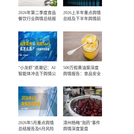
2026年第二季度食品
2026上半年重点舆情
餐饮行业舆情总结报
总结及下半年舆情前
告及第三季度风险预
瞻和风控报告
测
“小龙虾”退潮记：AI
500万假黄油案深度
智能体冲击下舆情公
舆情报告：食品安全
关人的工具选择回摆
监管，到底失守在哪
一环？
2026年5月重点舆情
漳州杨梅“泡药”事件
总结报告及6月风险
舆情深度复盘