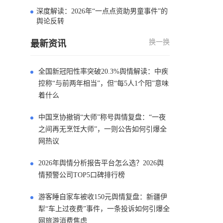
深度解读：2026年“一点点资助男童事件”的
4
舆论反转
换一换
最新资讯
全国新冠阳性率突破20.3%舆情解读：中疾
控称“与前两年相当”，但“每5人1个阳”意味
着什么
中国烹协撤销“大师”称号舆情复盘：“一夜
之间再无烹饪大师”，一则公告如何引爆全
网热议
2026年舆情分析报告平台怎么选？2026舆
情预警公司TOP5口碑排行榜
游客睡自家车被收150元舆情复盘：新疆伊
犁“车上过夜费”事件，一条投诉如何引爆全
网旅游消费焦虑