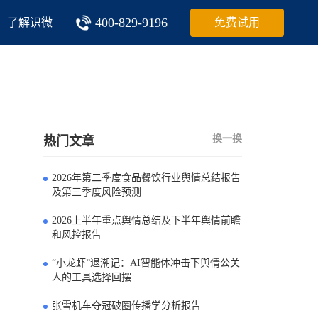
400-829-9196
了解识微
免费试用
换一换
热门文章
2026年第二季度食品餐饮行业舆情总结报告
0
及第三季度风险预测
2026上半年重点舆情总结及下半年舆情前瞻
1
和风控报告
“小龙虾”退潮记：AI智能体冲击下舆情公关
2
人的工具选择回摆
张雪机车夺冠破圈传播学分析报告
3