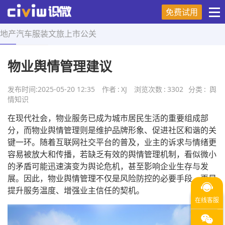
免费试用
地产
汽车
服装
文旅
上市
公关
首页
>
舆情知识
>
正文
物业舆情管理建议
发布时间:
2025-05-20 12:35
作者
:
XJ
浏览次数
:
3302
分类
:
舆
情知识
在现代社会，物业服务已成为城市居民生活的重要组成部
分，而物业舆情管理则是维护品牌形象、促进社区和谐的关
键一环。随着互联网社交平台的普及，业主的诉求与情绪更
容易被放大和传播，若缺乏有效的舆情管理机制，看似微小
的矛盾可能迅速演变为舆论危机，甚至影响企业生存与发
展。因此，物业舆情管理不仅是风险防控的必要手段，更是
提升服务温度、增强业主信任的契机。