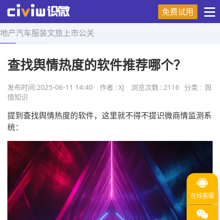
免费试用
地产
汽车
服装
文旅
上市
公关
首页
>
舆情知识
>
正文
查找舆情热度的软件推荐哪个？
发布时间:
2025-06-11 14:40
作者
:
XJ
浏览次数
:
2116
分类
:
舆
情知识
提到查找舆情热度的软件，这里就不得不提识微商情监测系
统：