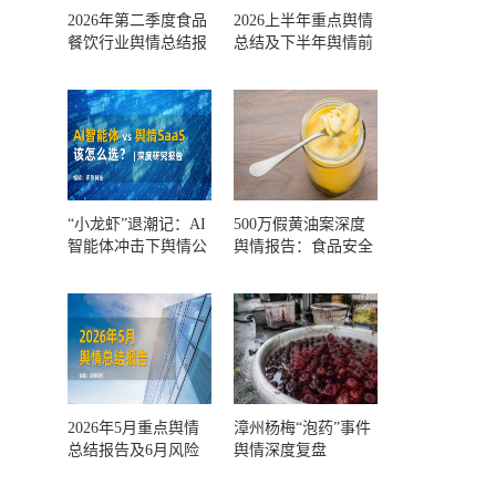
2026年第二季度食品
2026上半年重点舆情
餐饮行业舆情总结报
总结及下半年舆情前
告及第三季度风险预
瞻和风控报告
测
“小龙虾”退潮记：AI
500万假黄油案深度
智能体冲击下舆情公
舆情报告：食品安全
关人的工具选择回摆
监管，到底失守在哪
一环？
2026年5月重点舆情
漳州杨梅“泡药”事件
总结报告及6月风险
舆情深度复盘
预警