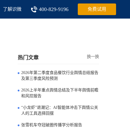
400-829-9196
了解识微
免费试用
换一换
热门文章
2026年第二季度食品餐饮行业舆情总结报告
0
及第三季度风险预测
2026上半年重点舆情总结及下半年舆情前瞻
1
和风控报告
“小龙虾”退潮记：AI智能体冲击下舆情公关
2
人的工具选择回摆
张雪机车夺冠破圈传播学分析报告
3