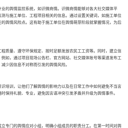
专业的舆情监控系统，如识微商情。识微商情能够对各大社交媒体平
监测与施工单位、工程项目相关的信息。通过设置关键词，如施工单位
在的舆情风险点。这有助于施工单位在舆情萌芽阶段就掌握情况，为后
工程质量、遵守环保规定、按时足额发放农民工工资等。同时，建立信
。例如，通过项目现场公告栏、官方网站、社交媒体账号等渠道发布工
，减少因信息不对称而引发的舆情风险。
意识培训，让他们了解舆情的影响力以及在日常工作中如何避免不当言
通时保持礼貌、专业，避免因言语冲突引发矛盾并升级为舆情事件。
成立专门的舆情应对小组，明确小组成员的职责分工。在第一时间对舆