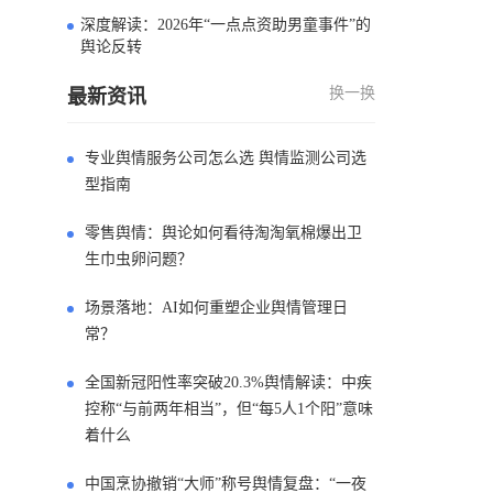
深度解读：2026年“一点点资助男童事件”的
4
舆论反转
换一换
最新资讯
专业舆情服务公司怎么选 舆情监测公司选
型指南
零售舆情：舆论如何看待淘淘氧棉爆出卫
生巾虫卵问题？
场景落地：AI如何重塑企业舆情管理日
常？
全国新冠阳性率突破20.3%舆情解读：中疾
控称“与前两年相当”，但“每5人1个阳”意味
着什么
中国烹协撤销“大师”称号舆情复盘：“一夜