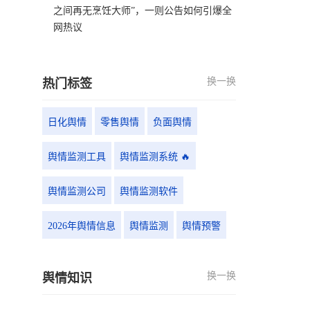
之间再无烹饪大师”，一则公告如何引爆全
网热议
换一换
热门标签
日化舆情
零售舆情
负面舆情
舆情监测工具
舆情监测系统 🔥
舆情监测公司
舆情监测软件
2026年舆情信息
舆情监测
舆情预警
换一换
舆情知识