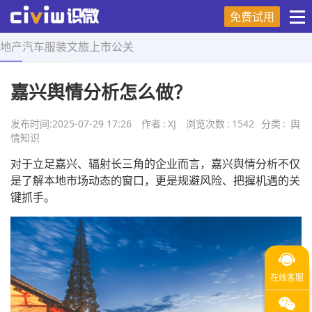
免费试用
地产
汽车
服装
文旅
上市
公关
首页
>
舆情知识
>
正文
嘉兴舆情分析怎么做？
发布时间:
2025-07-29 17:26
作者
:
XJ
浏览次数
:
1542
分类
:
舆
情知识
对于立足嘉兴、辐射长三角的企业而言，嘉兴舆情分析不仅
是了解本地市场动态的窗口，更是规避风险、把握机遇的关
键抓手。