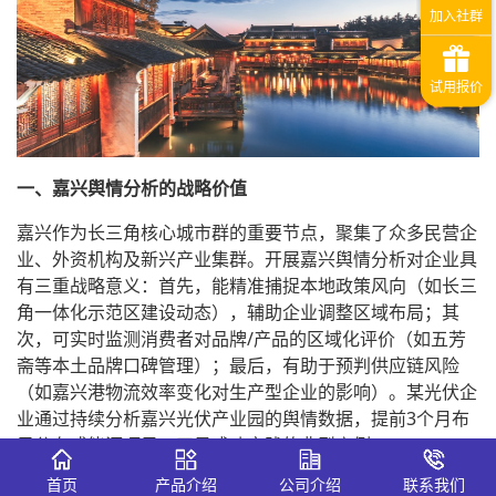
一、嘉兴舆情分析的战略价值
嘉兴作为长三角核心城市群的重要节点，聚集了众多民营企
业、外资机构及新兴产业集群。开展嘉兴舆情分析对企业具
有三重战略意义：首先，能精准捕捉本地政策风向（如长三
角一体化示范区建设动态），辅助企业调整区域布局；其
次，可实时监测消费者对品牌/产品的区域化评价（如五芳
斋等本土品牌口碑管理）；最后，有助于预判供应链风险
（如嘉兴港物流效率变化对生产型企业的影响）。某光伏企
业通过持续分析嘉兴光伏产业园的舆情数据，提前3个月布
局分布式能源项目，正是成功实践的典型案例。
首页
产品介绍
公司介绍
联系我们
二、嘉兴舆情分析的实施路径