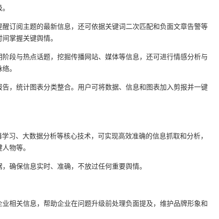
级。
提醒订阅主题的最新信息，还可依据关键词二次匹配和负面文章告警等
时间掌握关键舆情。
期阶段与热点话题，挖掘传播网站、媒体等信息，还可进行情感分析与
脉络。
报告，统计图表分类整合。用户可将数据、信息和图表加入剪报并一键
器学习、大数据分析等核心技术，可实现高效准确的信息抓取和分析，
键人物等。
据，确保信息实时、准确，不放过任何重要舆情。
企业相关信息，帮助企业在问题升级前处理负面提及，维护品牌形象和