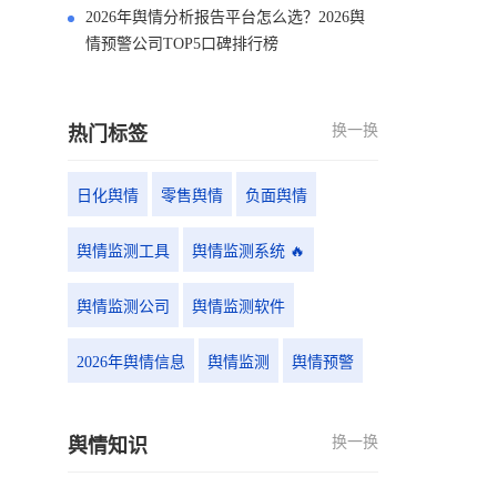
2026年舆情分析报告平台怎么选？2026舆
情预警公司TOP5口碑排行榜
换一换
热门标签
日化舆情
零售舆情
负面舆情
舆情监测工具
舆情监测系统 🔥
舆情监测公司
舆情监测软件
2026年舆情信息
舆情监测
舆情预警
换一换
舆情知识