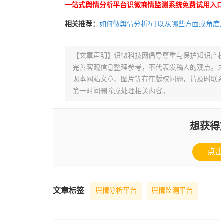
一站式舆情分析平台识微商情监测系统免费试用入口
相关推荐：
如何做舆情分析?可以从哪些方面或角度
【文章声明】识微科技网倡导尊重与保护知识产
完善客观信息整理参考，不代表发稿人的观点。
现本网站文章、图片等存在版权问题，请及时联系并发邮件至
第一时间删除或处理相关内容。
想获得
点
文章标签
舆情分析平台
舆情监测平台