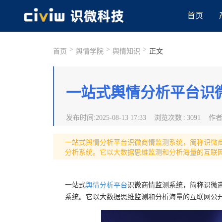
首页
>
>
>
首页
舆情学院
舆情知识
正文
一站式舆情分析平台识
发布时间
:
2025-08-13 17:33
浏览次数
:
3091
作
一站式舆情分析平台识微商情监测系统，简称识微
分析系统。它以大数据思维监测和分析海量的互联
一站式
舆情分析平台
识微商情监测系统，简称识微
系统。它以大数据思维监测和分析海量的互联网公