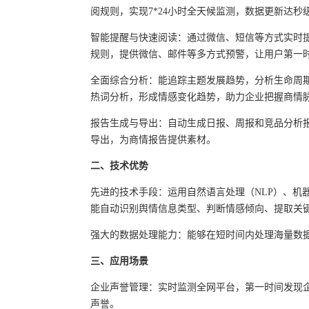
阅规则，实现7*24小时全天候监测，数据更新达秒
智能提醒与快速阅读：通过微信、短信等方式实时
规则，提供微信、邮件等多方式预警，让用户第一
全面综合分析：能追踪主题发展趋势，分析生命周
热词分析，形成情感变化趋势，助力企业把握商情
报告生成与导出：自动生成日报、周报和竞品分析
导出，为商情报告提供素材。
二、技术优势
先进的技术手段：运用自然语言处理（NLP）、机
能自动识别舆情信息类型、判断情感倾向、提取关
强大的数据处理能力：能够在短时间内处理海量数
三、应用场景
企业声誉管理：实时监测全网平台，第一时间发现
声誉。