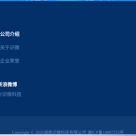
公司介绍
关于识微
企业荣誉
新浪微博
@识微科技
Copyright © 2026湖南识微科技有限公司
湘ICP备14007253号