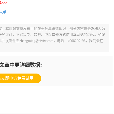
>>>
入手
权。本网站文章发布目的在于分享舆情知识。部分内容仅是发稿人为
未经许可，不得复制、转载、或以其他方式使用本网站的内容。如发
zhangming@civiw.com，电话：4008299196，我们会在
文章中更详细数据?
击立即申请免费试用