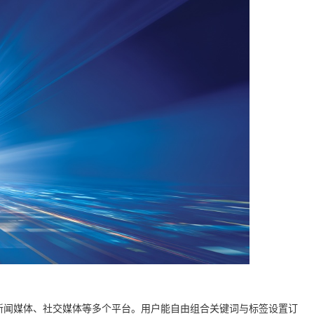
新闻媒体、社交媒体等多个平台。用户能自由组合关键词与标签设置订