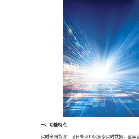
一、功能特点
实时全网监测：可日处理10亿多条实时数据，覆盖