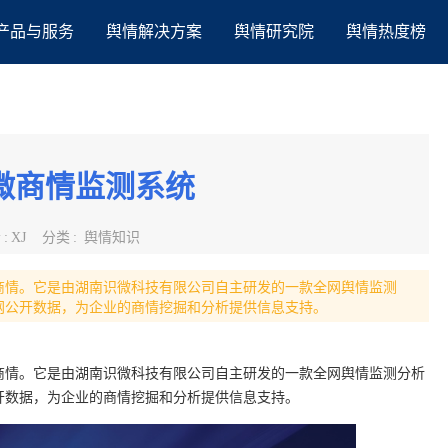
产品与服务
舆情解决方案
舆情研究院
舆情热度榜
微商情监测系统
者
:
XJ
分类
:
舆情知识
商情。它是由湖南识微科技有限公司自主研发的一款全网舆情监测
网公开数据，为企业的商情挖掘和分析提供信息支持。
商情。它是由湖南识微科技有限公司自主研发的一款全网舆情监测分析
开数据，为企业的商情挖掘和分析提供信息支持。