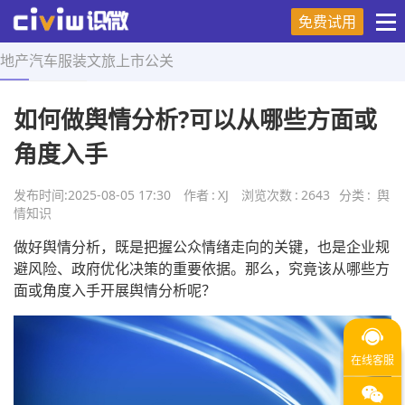
免费试用
地产
汽车
服装
文旅
上市
公关
首页
>
舆情知识
>
正文
如何做舆情分析?可以从哪些方面或
角度入手
发布时间:
2025-08-05 17:30
作者
:
XJ
浏览次数
:
2643
分类
:
舆
情知识
做好舆情分析，既是把握公众情绪走向的关键，也是企业规
避风险、政府优化决策的重要依据。那么，究竟该从哪些方
面或角度入手开展舆情分析呢？