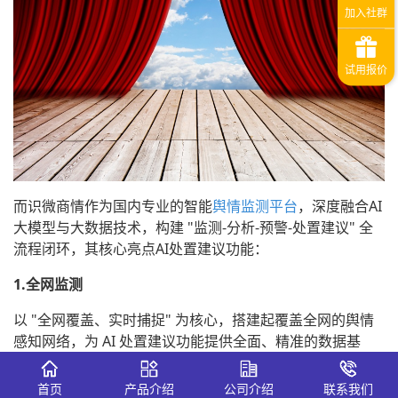
而识微商情作为国内专业的智能
舆情监测平台
，深度融合AI
大模型与大数据技术，构建 "监测-分析-预警-处置建议" 全
流程闭环，其核心亮点AI处置建议功能：
1.全网监测
以 "全网覆盖、实时捕捉" 为核心，搭建起覆盖全网的舆情
感知网络，为 AI 处置建议功能提供全面、精准的数据基
础。平台横向覆盖新闻网站、社交媒体、短视频平台、行业
论坛、、海外社交平台等，纵向深入网页正文、评论区、转
首页
产品介绍
公司介绍
联系我们