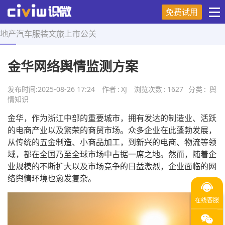
免费试用
地产
汽车
服装
文旅
上市
公关
首页
>
舆情知识
>
正文
金华网络舆情监测方案
发布时间:
2025-08-26 17:24
作者
:
XJ
浏览次数
:
1627
分类
:
舆
情知识
金华，作为浙江中部的重要城市，拥有发达的制造业、活跃
的电商产业以及繁荣的商贸市场。众多企业在此蓬勃发展，
从传统的五金制造、小商品加工，到新兴的电商、物流等领
域，都在全国乃至全球市场中占据一席之地。然而，随着企
业规模的不断扩大以及市场竞争的日益激烈，企业面临的网
络舆情环境也愈发复杂。