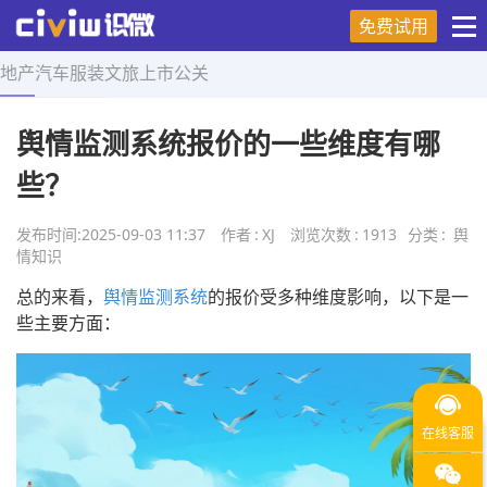
免费试用
地产
汽车
服装
文旅
上市
公关
首页
>
舆情知识
>
正文
舆情监测系统报价的一些维度有哪
些？
发布时间:
2025-09-03 11:37
作者
:
XJ
浏览次数
:
1913
分类
:
舆
情知识
总的来看，
舆情监测系统
的报价受多种维度影响，以下是一
些主要方面：