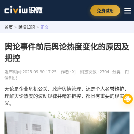
免费试用
首页
>
舆情知识
>
正文
舆论事件前后舆论热度变化的原因及
把控
发布时间:
2025-09-30 17:25
作者
:
XJ
浏览次数
:
2704
分类
:
舆
情知识
无论是企业危机公关、政府舆情管理，还是个人名誉维护，
理解舆论热度的波动规律并精准把控，都具有重要的现实意
义。