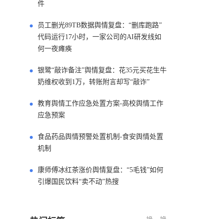
件
员工删光89TB数据舆情复盘：“删库跑路”
代码运行17小时，一家公司的AI研发线如
何一夜瘫痪
银鹭“敲诈备注”舆情复盘：花35元买花生牛
奶维权收到1万，转账附言却写“敲诈”
教育舆情工作应急处置方案-高校舆情工作
应急预案
食品药品舆情预警处置机制-食安舆情处置
机制
康师傅冰红茶涨价舆情复盘：“5毛钱”如何
引爆国民饮料“卖不动”热搜