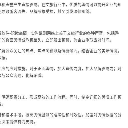
象和声誉产生直接影响。在文旅行业中，优质的舆情可以提升企业的知
能导致游客流失、品牌形象受损，甚至引发法律纠纷。
析软件-识微商情，实时监测网络上关于文旅行业的各种声音，包括游
在的负面舆情或危机苗头，立即发出预警，为企业争取应对时间。
了解公众关注的热点、焦点问题以及情感倾向。结合企业的实际情况，
依据。
相应的应对措施。对于正面舆情，加大宣传力度，扩大品牌影响力；对
极与公众沟通，化解矛盾。
，明确职责分工，形成高效的工作流程。同时，制定详细的舆情工作预
置。
具和技术手段，提高舆情监测的准确性和时效性。加强对舆情数据的分
业决策提供有力支持。