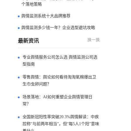
12
个落地策略
舆情监测系统十大品牌推荐
13
舆情监测多少钱一年？企业选型避坑攻略
14
换一换
最新资讯
专业舆情服务公司怎么选 舆情监测公司选
型指南
零售舆情：舆论如何看待淘淘氧棉爆出卫
生巾虫卵问题？
场景落地：AI如何重塑企业舆情管理日
常？
全国新冠阳性率突破20.3%舆情解读：中疾
控称“与前两年相当”，但“每5人1个阳”意味
着什么