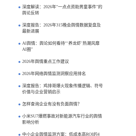
深度解读：2026年“一点点资助男童事件”的
4
舆论反转
深度报告：2026年315晚会舆情数据复盘及
5
最新进展
AI舆情：舆论如何看待“‘养龙虾’热潮风靡
6
AI圈”
2026年舆情重点工作建议
7
2026年网络舆情监测洞察应用排名
8
深度报告：鸡排哥爆火现象传播逻辑、符号
9
价值与企业营销启示
怎样查询企业有没有负面舆情？
10
小米SU7爆燃事故对新能源汽车行业的舆情
11
影响分析
中小企业舆情监测方案：低成本高ROI的4