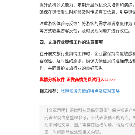
提升危机公关能力：定期开展危机公关培训和演练
确保在舆情发生时能够及时传递真实信息，引导舆
注重游客体验与反馈：将游客的需求和满意度作为
等方式收集游客反馈，及时发现问题并进行改进。
四、文旅行业舆情工作的注意事项
在开展文旅行业舆情工作时，企业需保持高度敏感
客观性、及时性的原则，确保舆情信息的准确传达
作，共同维护文旅行业的良好形象。
舆情分析软件-识微商情免费试用入口>>>
相关推荐：
旅游领域舆情的特点及应对策略
【文章声明】识微科技网倡导尊重与保护知识产
完善客观信息整理参考，不代表发稿人的观点。
现本网站文章、图片等存在版权问题，请及时联系并发邮件至
第一时间删除或处理相关内容。