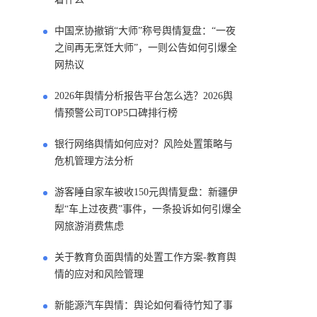
中国烹协撤销“大师”称号舆情复盘：“一夜
之间再无烹饪大师”，一则公告如何引爆全
网热议
2026年舆情分析报告平台怎么选？2026舆
情预警公司TOP5口碑排行榜
银行网络舆情如何应对？风险处置策略与
危机管理方法分析
游客睡自家车被收150元舆情复盘：新疆伊
犁“车上过夜费”事件，一条投诉如何引爆全
网旅游消费焦虑
关于教育负面舆情的处置工作方案-教育舆
情的应对和风险管理
新能源汽车舆情：舆论如何看待竹知了事