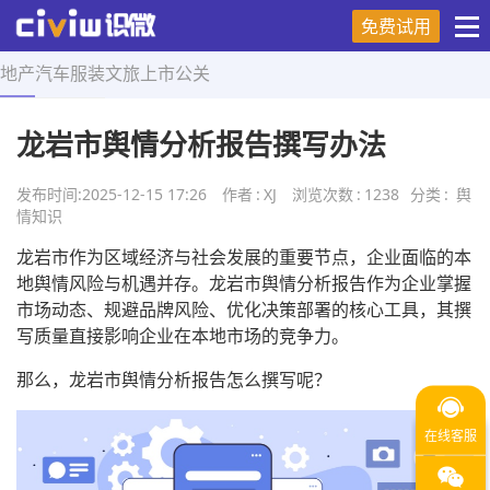
免费试用
地产
汽车
服装
文旅
上市
公关
首页
>
舆情知识
>
正文
龙岩市舆情分析报告撰写办法
发布时间:
2025-12-15 17:26
作者
:
XJ
浏览次数
:
1238
分类
:
舆
情知识
龙岩市作为区域经济与社会发展的重要节点，企业面临的本
地舆情风险与机遇并存。龙岩市舆情分析报告作为企业掌握
市场动态、规避品牌风险、优化决策部署的核心工具，其撰
写质量直接影响企业在本地市场的竞争力。
那么，龙岩市舆情分析报告怎么撰写呢？