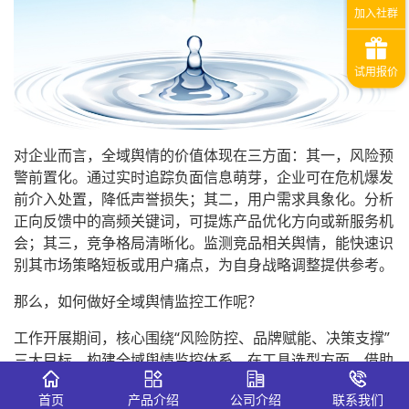
对企业而言，全域舆情的价值体现在三方面：其一，风险预
警前置化。通过实时追踪负面信息萌芽，企业可在危机爆发
前介入处置，降低声誉损失；其二，用户需求具象化。分析
正向反馈中的高频关键词，可提炼产品优化方向或新服务机
会；其三，竞争格局清晰化。监测竞品相关舆情，能快速识
别其市场策略短板或用户痛点，为自身战略调整提供参考。
那么，如何做好全域舆情监控工作呢？
工作开展期间，核心围绕“风险防控、品牌赋能、决策支撑”
三大目标，构建全域舆情监控体系。在工具选型方面，借助
全域舆情监控系统-识微商情，实现对主流社交媒体、新闻
首页
产品介绍
公司介绍
联系我们
平台、行业论坛等多渠道信息的全覆盖监测，通过系统的智