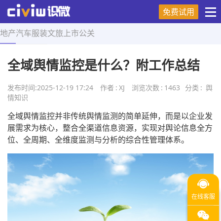
免费试用
地产
汽车
服装
文旅
上市
公关
首页
>
舆情知识
>
正文
全域舆情监控是什么？附工作总结
发布时间:
2025-12-19 17:24
作者
:
XJ
浏览次数
:
1463
分类
:
舆
情知识
全域舆情监控并非传统舆情监测的简单延伸，而是以企业发
展需求为核心，整合全渠道信息资源，实现对舆论信息全方
位、全周期、全维度监测与分析的综合性管理体系。