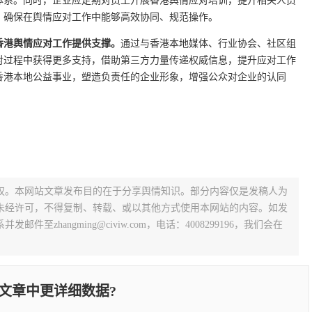
体系。同时，企业应定期对员工开展香港舆情应对培训，提升相关人员
，确保在舆情应对工作中能够高效协同、规范操作。
香港舆情应对工作提供支撑。
通过与香港本地媒体、行业协会、社区组
对过程中获得更多支持，借助第三方力量传递权威信息，提升应对工作
香港本地公益事业，塑造负责任的企业形象，增强公众对企业的认同
权。本网站文章发布目的在于分享舆情知识。部分内容仅是发稿人为
未经许可，不得复制、转载、或以其他方式使用本网站的内容。如发
zhangming@civiw.com，电话：4008299196，我们会在
文章中更详细数据?