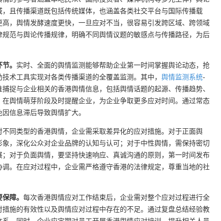
域，且传播渠道既包括传统媒体，也涵盖各类社交平台与国际传播载
更高，舆情发酵速度更快，一旦应对不当，很容易引发跨区域、跨领域
律规范与舆论传播规律，明确不同舆情议题的敏感点与传播路径，为后
环节。
实时、全面的舆情监测能够帮助企业第一时间掌握舆论动态，抢
助技术工具实现对各类传播渠道的全覆盖监测。其中，
舆情监测系统
-
准捕捉与企业相关的香港舆情信息，包括舆情话题的起源、传播趋势、
，在舆情萌芽阶段及时提醒企业，为企业争取更多应对时间。通过常态
免因信息滞后导致舆情扩大。
对不同类型的香港舆情，企业需采取差异化的应对措施。对于正面舆
形象，深化公众对企业品牌的认知与认可；对于中性舆情，需保持密切
展；对于负面舆情，要坚持快速响应、真诚沟通的原则，第一时间发布
协调。在应对过程中，企业需严格遵守香港的法律规定，尊重当地的社
要保障。
每次香港舆情应对工作结束后，企业需对整个应对过程进行全
对措施的有效性以及舆情应对过程中存在的不足。通过复盘总结经验教