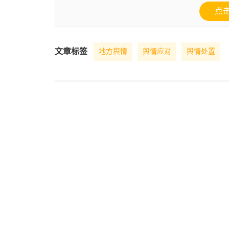
点
文章标签
地方舆情
舆情应对
舆情处置