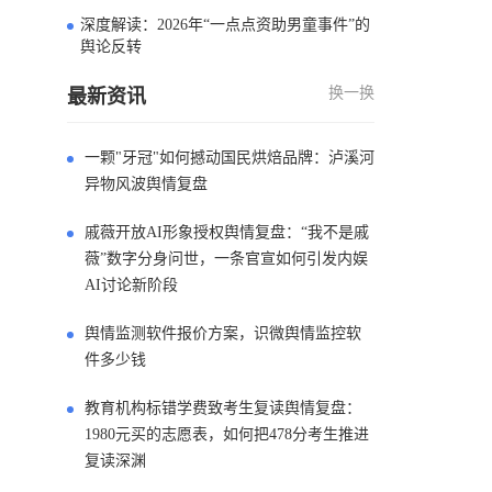
深度解读：2026年“一点点资助男童事件”的
4
舆论反转
换一换
最新资讯
一颗"牙冠"如何撼动国民烘焙品牌：泸溪河
异物风波舆情复盘
戚薇开放AI形象授权舆情复盘：“我不是戚
薇”数字分身问世，一条官宣如何引发内娱
AI讨论新阶段
舆情监测软件报价方案，识微舆情监控软
件多少钱
教育机构标错学费致考生复读舆情复盘：
1980元买的志愿表，如何把478分考生推进
复读深渊