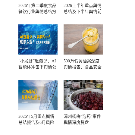
2026年第二季度食品
2026上半年重点舆情
餐饮行业舆情总结报
总结及下半年舆情前
告及第三季度风险预
瞻和风控报告
测
“小龙虾”退潮记：AI
500万假黄油案深度
智能体冲击下舆情公
舆情报告：食品安全
关人的工具选择回摆
监管，到底失守在哪
一环？
2026年5月重点舆情
漳州杨梅“泡药”事件
总结报告及6月风险
舆情深度复盘
预警