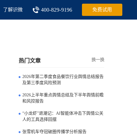
400-829-9196
了解识微
免费试用
换一换
热门文章
2026年第二季度食品餐饮行业舆情总结报告
0
及第三季度风险预测
2026上半年重点舆情总结及下半年舆情前瞻
1
和风控报告
“小龙虾”退潮记：AI智能体冲击下舆情公关
2
人的工具选择回摆
张雪机车夺冠破圈传播学分析报告
3