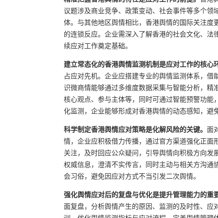
议题涉及商业竞争、政策变动、社会事件等多个领
体。与其他地区舆情相比，香港舆情的国际关注度
的连锁反应。企业需深入了解香港的社会文化、法
续应对工作奠定基础。
建立常态化的香港舆情监测机制是应对工作的核心
占应对先机。企业应搭建专业的舆情监测体系，借
识微商情能够通过多维度数据采集与智能分析，精
核心观点、参与主体等，同时可通过智能预警功能
化监测，企业能够形成对香港舆情的动态感知，避
科学制定香港舆情应对策略是化解风险的关键。
面
情，企业应积极借力传播，通过官方渠道强化正面
关注，及时回应公众疑问，引导舆情向积极方向发
权威信息，澄清不实传言，同时主动与相关方沟通
会习俗，避免因应对方式不当引发二次舆情。
强化舆情应对后的复盘与优化是提升管理能力的重
面复盘，分析舆情产生的原因、监测的及时性、应