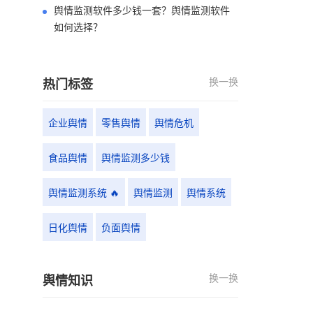
舆情监测软件多少钱一套？舆情监测软件
如何选择？
换一换
热门标签
企业舆情
零售舆情
舆情危机
食品舆情
舆情监测多少钱
舆情监测系统 🔥
舆情监测
舆情系统
日化舆情
负面舆情
换一换
舆情知识