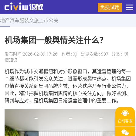
免费试用
地产
汽车
服装
文旅
上市
公关
首页
>
舆情知识
>
正文
机场集团一般舆情关注什么？
发布时间:
2026-02-09 17:26
作者
:
XJ
浏览次数
:
997
分类
:
舆
情知识
机场作为城市交通枢纽和对外形象窗口，其运营管理的每一
个细节都可能引发公众关注，进而形成舆情热点。机场集团
舆情直接关系到集团品牌声誉、运营秩序乃至行业公信力，
因此，精准把握机场集团舆情的核心关注方向，做好监测、
研判与应对，是机场集团日常运营管理中的重要工作。