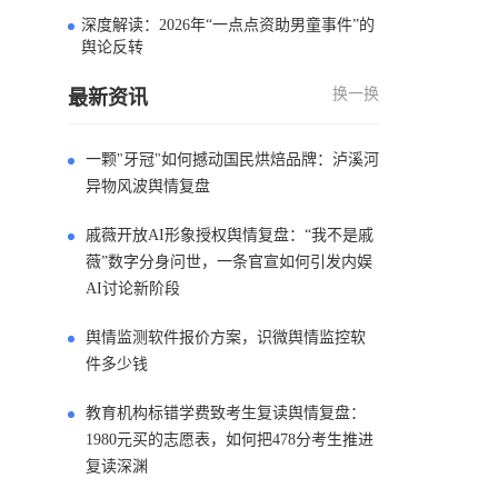
深度解读：2026年“一点点资助男童事件”的
4
舆论反转
换一换
最新资讯
一颗"牙冠"如何撼动国民烘焙品牌：泸溪河
异物风波舆情复盘
戚薇开放AI形象授权舆情复盘：“我不是戚
薇”数字分身问世，一条官宣如何引发内娱
AI讨论新阶段
舆情监测软件报价方案，识微舆情监控软
件多少钱
教育机构标错学费致考生复读舆情复盘：
1980元买的志愿表，如何把478分考生推进
复读深渊