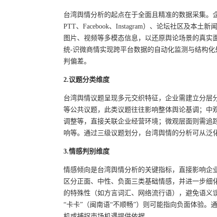
台湾舆情分析的起点在于全面且精准的数据采集。
PTT、Facebook、Instagram）、论坛社
图片、视频等多模态信息，以还原舆论场景的真实
统-识微商情实现跨平台数据的自动化监测与结构
判偏差。
2.议题分类维度
台湾舆情议题呈现多元交织特征，企业需建立分层
等公共议题，此类议题往往影响整体舆论基调；中
调整等，直接关联企业经营环境；微观层面则需追
响等。通过三级议题划分，台湾舆情的分析可从泛
3.情感判别维度
情感倾向是台湾舆情分析的关键指标，直接影响企
区分正面、中性、负面三类基础情感，并进一步细
的特殊性（如方言词汇、网络流行语），避免语义误
“卡卡”（闽南语“不顺畅”）则可能指向负面体验。
机或捕捉市场机遇提供依据。