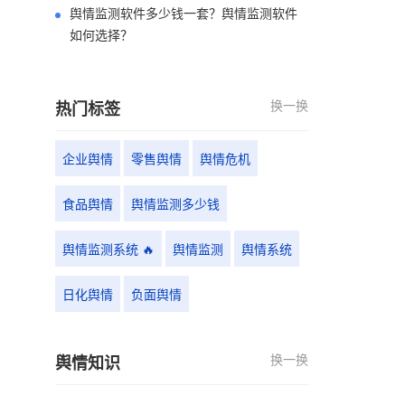
舆情监测软件多少钱一套？舆情监测软件
如何选择？
换一换
热门标签
企业舆情
零售舆情
舆情危机
食品舆情
舆情监测多少钱
舆情监测系统 🔥
舆情监测
舆情系统
日化舆情
负面舆情
换一换
舆情知识