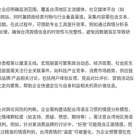
企业应明确监测范围，覆盖台湾地区主流媒体、社交媒体平台（如
区及本土新闻网站，同时兼顾政经类刊物与行业垂直渠道。采集内容需包含文本、
面貌。在此过程中，可借助专业工具提升效率，例如通过舆情分析系
化处理，确保台湾舆情信息的时效性与完整性，避免因数据盲区导致研
分类框架以厘清主线。宏观层面可聚焦政治动态、经济政策、社会民生
观层面需关注行业关联事件，如科技产业竞争、消费市场趋势、供应链
踪品牌/产品相关讨论，包括用户体验反馈、竞品对比评价、营销活动反
化走向聚焦，帮助企业快速定位与自身利益相关的高价值信息。
业对舆论风险的判断。企业需构建适配台湾语言习惯的情感分析模型，
化情绪颗粒度（如支持、质疑、愤怒、期待等）。需注意台湾地区用语
判。例如，针对某消费品牌的讨论中，“好用”可能隐含正面情感，而
通过精准的情感判别，台湾舆情的“温度”可被量化，为企业预警潜在危