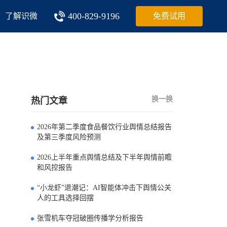
400-829-9196
了解识微
免费试用
换一换
热门文章
2026年第二季度食品餐饮行业舆情总结报告
0
及第三季度风险预测
2026上半年重点舆情总结及下半年舆情前瞻
1
和风控报告
“小龙虾”退潮记：AI智能体冲击下舆情公关
2
人的工具选择回摆
张雪机车夺冠破圈传播学分析报告
3