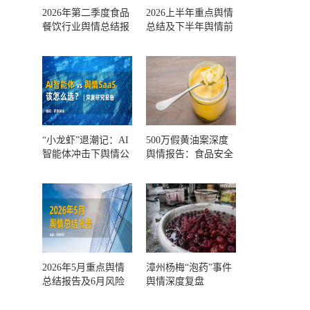
2026年第二季度食品
2026上半年重点舆情
餐饮行业舆情总结报
总结及下半年舆情前
告及第三季度风险预
瞻和风控报告
测
“小龙虾”退潮记：AI
500万假黄油案深度
智能体冲击下舆情公
舆情报告：食品安全
关人的工具选择回摆
监管，到底失守在哪
一环？
2026年5月重点舆情
漳州杨梅“泡药”事件
总结报告及6月风险
舆情深度复盘
预警