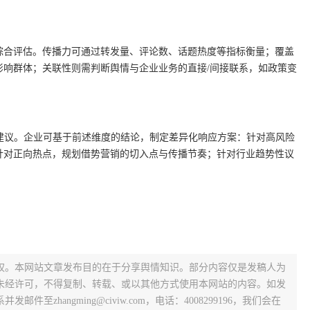
综合评估。传播力可通过转发量、评论数、话题热度等指标衡量；覆盖
影响群体；关联性则需判断舆情与企业业务的直接/间接联系，如政策变
。
的策略建议。企业可基于前述维度的结论，制定差异化响应方案：针对高风险
针对正向热点，规划借势营销的切入点与传播节奏；针对行业趋势性议
权。本网站文章发布目的在于分享舆情知识。部分内容仅是发稿人为
未经许可，不得复制、转载、或以其他方式使用本网站的内容。如发
zhangming@civiw.com，电话：4008299196，我们会在