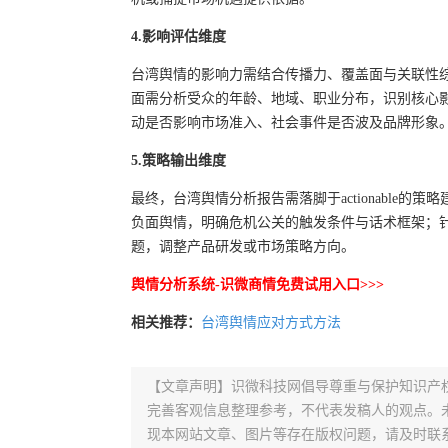
4.影响评估维度
台湾舆情的影响力需结合传播力、覆盖面与关联性
面需分析受众的年龄、地域、职业分布，识别核心
动是否影响市场准入、社会事件是否波及品牌形象
5.策略输出维度
最终，台湾舆情分析报告需落脚于actionable
负面舆情，明确危机公关的触发条件与话术框架；
题，调整产品研发或市场策略方向。
舆情分析系统-识微商情免费试用入口>>>
相关推荐：
台湾舆情应对方式方法
【文章声明】识微科技网倡导尊重与保护知识产
完善客观信息整理参考，不代表发稿人的观点。
现本网站文章、图片等存在版权问题，请及时联系并发邮件至