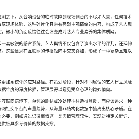
监测之下。从音响设备的临时故障到现场调音的不尽如人意，任何技术
分享现场体验，这种碎片化且带有强烈主观情绪的内容，构成了艺人舆
控，微小的负面反馈往往会演变成对艺人专业素养的集体质疑。
起一套敏锐的感官系统。艺人舆情不仅包含了演出水平的评判，还延伸
节。这些信息在互联网的传播矩阵中交叉叠加，形成了一种复杂且难以
取更加系统化的应对路径。在策划阶段，针对不同属性的艺人建立风险
数据维度的深度挖掘，管理层得以窥见受众心理的微妙偏向。
在互联网语境下，单纯的删帖或冷处理往往适得其反，而应该追求一种
全网社交平台的声量趋势，从海量非结构化数据中抽离出核心矛盾。在
为必要，例如通过识微商情这一类舆情管理软件，实现对特定关键词、
提供极具参考价值的数据支撑。