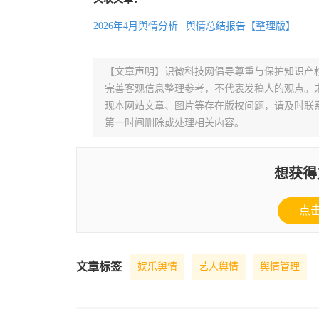
2026年4月舆情分析 | 舆情总结报告【整理版】
【文章声明】识微科技网倡导尊重与保护知识产
完善客观信息整理参考，不代表发稿人的观点。
现本网站文章、图片等存在版权问题，请及时联系并发邮件至
第一时间删除或处理相关内容。
想获得
点
文章标签
娱乐舆情
艺人舆情
舆情管理