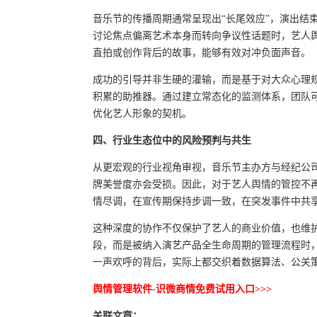
音乐节的传播周期通常呈现出“长尾效应”，演出结
讨论焦点偏离艺术本身而转向争议性话题时，艺人
直拍或创作背后的故事，能够有效对冲负面声音。
成功的引导并非生硬的灌输，而是基于对大众心理
积累的助推器。通过建立常态化的监测体系，团队
优化艺人形象的契机。
四、行业生态位中的风险预判与共生
从更宏观的行业视角审视，音乐节主办方与经纪公
牌美誉度亦会受损。因此，对于艺人舆情的管控不
情尽调，在宣传期保持步调一致，在突发事件中共
这种深度的协作不仅保护了艺人的商业价值，也维
段，而是被纳入演艺产品全生命周期的管理流程时
一声欢呼的背后，实际上都交织着数据算法、公关
舆情管理软件-识微商情免费试用入口>>>
关联文章：