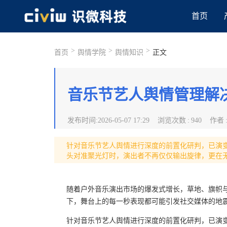
首页
>
>
>
首页
舆情学院
舆情知识
正文
音乐节艺人舆情管理解决
发布时间
:
2026-05-07 17:29
浏览次数
:
940
作者
针对音乐节艺人舆情进行深度的前置化研判，已演
头对准聚光灯时，演出者不再仅仅输出旋律，更在
随着户外音乐演出市场的爆发式增长，草地、旗帜
下，舞台上的每一秒表现都可能引发社交媒体的地
针对音乐节艺人舆情进行深度的前置化研判，已演