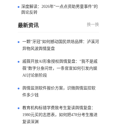
深度解读：2026年“一点点资助男童事件”的
4
舆论反转
换一换
最新资讯
一颗"牙冠"如何撼动国民烘焙品牌：泸溪河
异物风波舆情复盘
戚薇开放AI形象授权舆情复盘：“我不是戚
薇”数字分身问世，一条官宣如何引发内娱
AI讨论新阶段
舆情监测软件报价方案，识微舆情监控软
件多少钱
教育机构标错学费致考生复读舆情复盘：
1980元买的志愿表，如何把478分考生推进
复读深渊