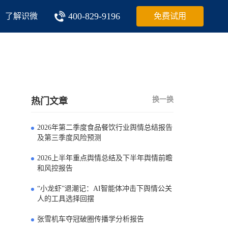
400-829-9196
了解识微
免费试用
换一换
热门文章
2026年第二季度食品餐饮行业舆情总结报告
0
及第三季度风险预测
2026上半年重点舆情总结及下半年舆情前瞻
1
和风控报告
“小龙虾”退潮记：AI智能体冲击下舆情公关
2
人的工具选择回摆
张雪机车夺冠破圈传播学分析报告
3