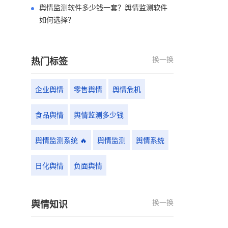
舆情监测软件多少钱一套？舆情监测软件
如何选择？
换一换
热门标签
企业舆情
零售舆情
舆情危机
食品舆情
舆情监测多少钱
舆情监测系统 🔥
舆情监测
舆情系统
日化舆情
负面舆情
换一换
舆情知识