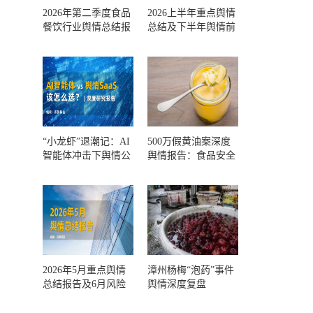
2026年第二季度食品
2026上半年重点舆情
餐饮行业舆情总结报
总结及下半年舆情前
告及第三季度风险预
瞻和风控报告
测
“小龙虾”退潮记：AI
500万假黄油案深度
智能体冲击下舆情公
舆情报告：食品安全
关人的工具选择回摆
监管，到底失守在哪
一环？
2026年5月重点舆情
漳州杨梅“泡药”事件
总结报告及6月风险
舆情深度复盘
预警