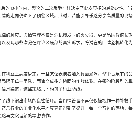
束后的48小时内，舆论的二次发酵往往决定了此次亮相的最终定性。当
舆情的走向便进入了预警区域。此时，若能引导乐迷分享高质量的现场
规律的顺应。舆情管理不仅是危机爆发时的灭火器，更是品牌价值长期
可以发现那些潜藏在评论区底部的真实诉求，将潜在的口碑危机转化为
司在利益上高度绑定。一旦某位表演者陷入负面漩涡，整个音乐节的品
再局限于单一团队，而演变成多方协同的作战体系。在签约阶段引入舆
享信息渠道，这些策略共同构筑了行业防线。
护了线下演出市场的良性循环。当舆情管理不再仅仅被视作一种补救手
，音乐行业的工业化水平才算真正得到了提升。每一个音符的落地，每
策略与文化理解的精密协作。