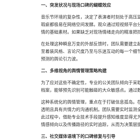
一、突发状况与现场口碑的蝴蝶效应
音乐节环境的复杂性，决定了表演者时刻处于高压
瑕疵都极易在网络空间发酵。观众通过短视频平台
情的基础素材。如果缺乏对现场情绪走向的精准把
在处理这种瞬息万变的外部反馈时，团队需要建立
至着装风格、言论尺度乃至与乐迷互动的每一个细
预测的舆论引力波。
二、多维视角的舆情管理策略构建
为了应对这些不确定性，专业的公关团队倾向于采
档案，能够预先识别可能触碰的大众敏感点。通过
这种系统化的舆情管理，重点在于打破信息孤岛。
透明且具有共情力的沟通机制。团队需要实时监测
此过程中，借助专业技术手段提升感知维度显得尤
情感倾向以及传播路径的实时追踪，从而为决策层
三、社交媒体语境下的口碑修复与引导