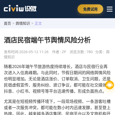
免费试用
首页
>
舆情知识
>
正文
酒店民宿端午节舆情风险分析
发布时间:
2026-05-12 11:26
作者
:
ZP
浏览次数
:
780
分类
:
舆
情知识
随着2026年端午节旅游热度持续增长，酒店与民宿行业再
次进入入住高峰期。与此同时，节假日期间的网络舆情风险
也明显增加。无论是酒店涨价、订单取消、卫生问题，还是
民宿虚假宣传、服务纠纷、退订争议，都可能在社交媒体、
抖音、小红书、视频号等平台迅速传播，形成负面热点。
尤其是在短视频传播环境下，一段现场视频、一条游客吐槽
或者一次服务冲突，都可能在数小时内迅速发酵，甚至登上
热搜。因此，越来越多酒店集团、民宿平台以及文旅机构开