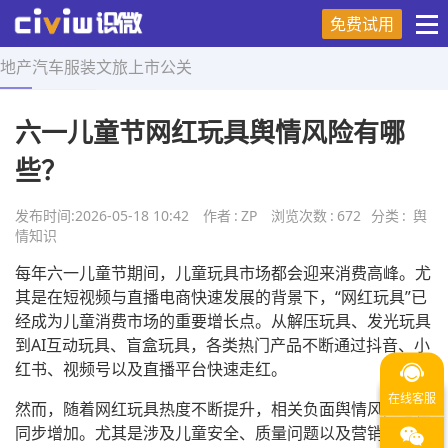
免费试用
地产
汽车
服装
文旅
上市
公关
首页
>
舆情知识
>
正文
六一儿童节网红玩具舆情风险有哪
些？
发布时间:
2026-05-18 10:42
作者
:
ZP
浏览次数
:
672
分类
:
舆
情知识
每年六一儿童节期间，儿童玩具市场都会迎来消费高峰。尤
其是在短视频与直播电商快速发展的背景下，“网红玩具”已
经成为儿童消费市场的重要增长点。从解压玩具、发光玩具
到AI互动玩具、盲盒玩具，各类热门产品不断通过抖音、小
红书、视频号以及直播平台快速走红。
然而，随着网红玩具热度不断提升，相关负面舆情风险也在
同步增加。尤其是涉及儿童安全、质量问题以及营销争议