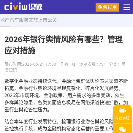
免费试用
地产
汽车
服装
文旅
上市
公关
首页
>
舆情知识
>
正文
2026年银行舆情风险有哪些？管理
应对措施
发布时间:
2026-05-21 17:30
作者
:
XJ
浏览次数
:
791
分类
:
舆
情知识
数字化金融业态持续迭代，金融消费群体舆论表达渠道不断
拓宽，金融行业舆论环境呈现复杂化、碎片化发展趋势。
2026年市场环境、金融政策、用户需求的多重变动，催生
多样舆论隐患，各类负面信息极易在网络渠道快速扩散，加
重行业舆论管控压力。
结合本年度行业发展特征，梳理银行业潜在舆论风险，优化
管控执行手段，成为金融机构常态化运营的重要工作内容。