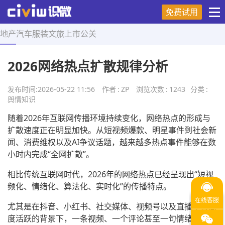
免费试用
地产
汽车
服装
文旅
上市
公关
首页
>
舆情知识
>
正文
2026网络热点扩散规律分析
发布时间:
2026-05-22 11:56
作者
:
ZP
浏览次数
:
1243
分类
:
舆情知识
随着2026年互联网传播环境持续变化，网络热点的形成与
扩散速度正在明显加快。从短视频爆款、明星事件到社会新
闻、消费维权以及AI争议话题，越来越多热点事件能够在数
小时内完成“全网扩散”。
相比传统互联网时代，2026年的网络热点已经呈现出“短视
频化、情绪化、算法化、实时化”的传播特点。
尤其是在抖音、小红书、社交媒体、视频号以及直播平台高
度活跃的背景下，一条视频、一个评论甚至一句情绪化文