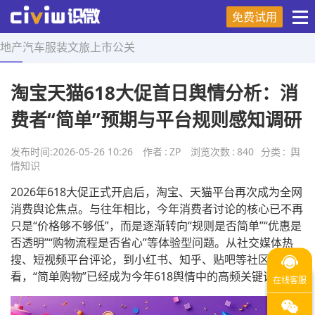
免费试用
地产
汽车
服装
文旅
上市
公关
首页
>
舆情知识
>
正文
淘宝天猫618大促首日舆情分析：消
费者“简单”预期与平台规则感知调研
发布时间:
2026-05-26 10:26
作者
:
ZP
浏览次数
:
840
分类
:
舆
情知识
2026年618大促正式开启后，淘宝、天猫平台再次成为全网
消费舆论焦点。与往年相比，今年消费者讨论的核心已不再
只是“价格够不够低”，而是逐渐转向“规则是否简单”“优惠是
否透明”“购物流程是否省心”等体验型问题。从社交媒体热
搜、短视频平台评论，到小红书、知乎、贴吧等社区内容来
看，“简单购物”已经成为今年618舆情中的高频关键词。