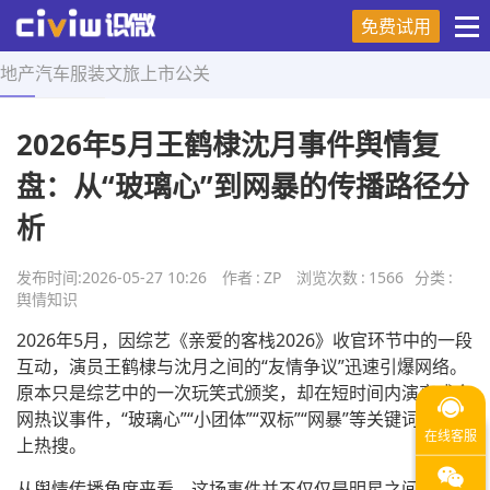
免费试用
地产
汽车
服装
文旅
上市
公关
首页
>
舆情知识
>
正文
2026年5月王鹤棣沈月事件舆情复
盘：从“玻璃心”到网暴的传播路径分
析
发布时间:
2026-05-27 10:26
作者
:
ZP
浏览次数
:
1566
分类
:
舆情知识
2026年5月，因综艺《亲爱的客栈2026》收官环节中的一段
互动，演员王鹤棣与沈月之间的“友情争议”迅速引爆网络。
原本只是综艺中的一次玩笑式颁奖，却在短时间内演变成全
网热议事件，“玻璃心”“小团体”“双标”“网暴”等关键词连续登
上热搜。
从舆情传播角度来看，这场事件并不仅仅是明星之间的情绪