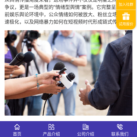
争议，更是一场典型的“情绪型舆情”案例。它完整呈现了当
前娱乐舆论环境中，公众情绪如何被放大、粉丝立场如何快
速极化，以及网络暴力如何在短视频时代形成链式传播。
尤其值得注意的是，事件舆论风向在短短48小时内出现多次
反转：从最初沈月被质疑“孤立朋友”，到王鹤棣被批“玻璃
首页
产品介绍
公司介绍
联系我们