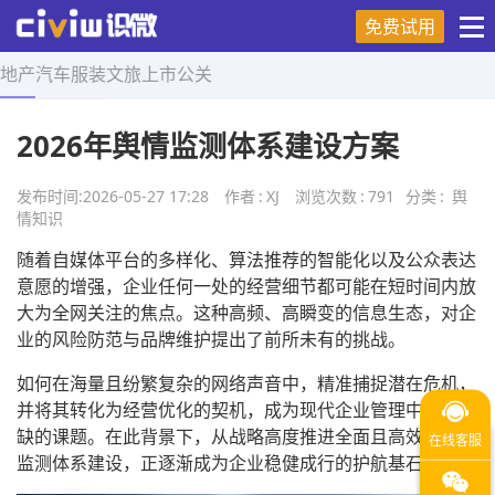
免费试用
地产
汽车
服装
文旅
上市
公关
首页
>
舆情知识
>
正文
2026年舆情监测体系建设方案
发布时间:
2026-05-27 17:28
作者
:
XJ
浏览次数
:
791
分类
:
舆
情知识
随着自媒体平台的多样化、算法推荐的智能化以及公众表达
意愿的增强，企业任何一处的经营细节都可能在短时间内放
大为全网关注的焦点。这种高频、高瞬变的信息生态，对企
业的风险防范与品牌维护提出了前所未有的挑战。
如何在海量且纷繁复杂的网络声音中，精准捕捉潜在危机，
并将其转化为经营优化的契机，成为现代企业管理中不可或
缺的课题。在此背景下，从战略高度推进全面且高效的舆情
监测体系建设，正逐渐成为企业稳健成行的护航基石。