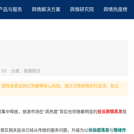
产品与服务
舆情解决方案
舆情研究院
舆情热度榜
:
ZP
分类
:
舆情知识
堵、隐性收费及网红照骗等核心风险。通过识微商情实时监测，助企
日集中释放，旅游市场在“高热度”背后也伴随着明显的
投诉舆情高发
现
看，景区相关投诉已经从传统的服务问题，升级为以
体验感落差
与
情绪传