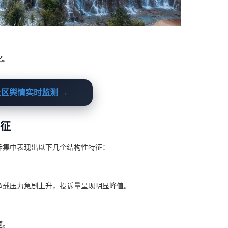
：
化
。
舆情实时监测 →
特征
诉集中表现出以下几个结构性特征：
承载压力急剧上升，投诉量呈现明显峰值。
题。