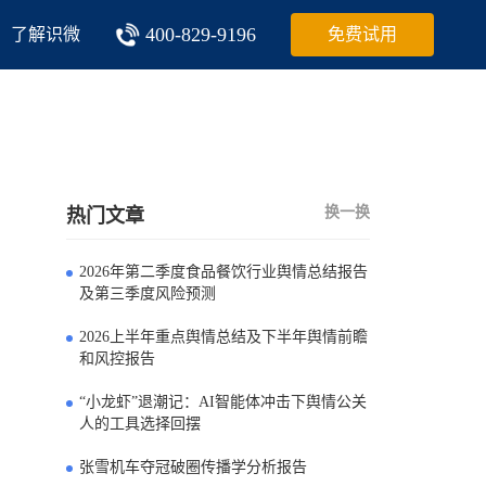
400-829-9196
了解识微
免费试用
换一换
热门文章
2026年第二季度食品餐饮行业舆情总结报告
0
及第三季度风险预测
2026上半年重点舆情总结及下半年舆情前瞻
1
和风控报告
“小龙虾”退潮记：AI智能体冲击下舆情公关
2
人的工具选择回摆
张雪机车夺冠破圈传播学分析报告
3