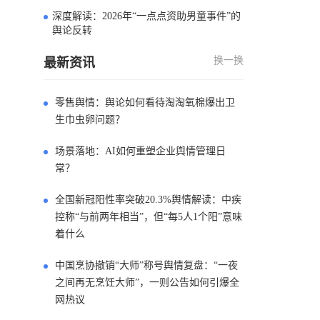
深度解读：2026年“一点点资助男童事件”的
4
舆论反转
换一换
最新资讯
零售舆情：舆论如何看待淘淘氧棉爆出卫
生巾虫卵问题？
场景落地：AI如何重塑企业舆情管理日
常？
全国新冠阳性率突破20.3%舆情解读：中疾
控称“与前两年相当”，但“每5人1个阳”意味
着什么
中国烹协撤销“大师”称号舆情复盘：“一夜
之间再无烹饪大师”，一则公告如何引爆全
网热议