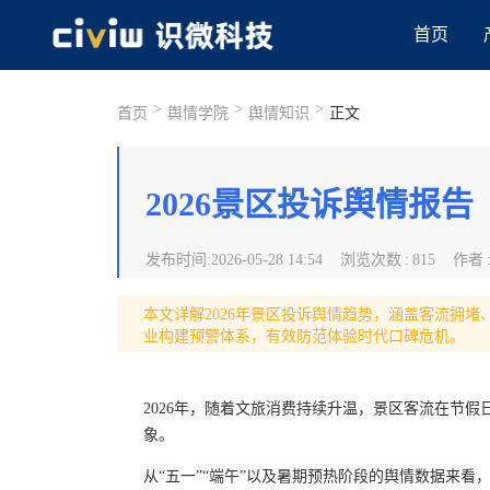
首页
>
>
>
首页
舆情学院
舆情知识
正文
2026景区投诉舆情报告
发布时间
:
2026-05-28 14:54
浏览次数
:
815
作者
本文详解2026年景区投诉舆情趋势，涵盖客流拥
业构建预警体系，有效防范体验时代口碑危机。
2026年，随着文旅消费持续升温，景区客流在节假
象。
从“五一”“端午”以及暑期预热阶段的舆情数据来