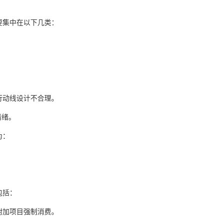
要集中在以下几类：
行动线设计不合理。
情绪。
为：
包括：
附加项目强制消费。