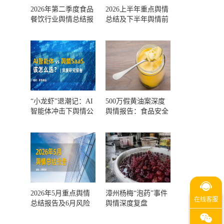
2026年第二季度食品
2026上半年重点舆情
餐饮行业舆情总结报
总结及下半年舆情前
告及第三季度风险预
瞻和风控报告
测
“小龙虾”退潮记：AI
500万假黄油案深度
智能体冲击下舆情公
舆情报告：食品安全
关人的工具选择回摆
监管，到底失守在哪
一环？
2026年5月重点舆情
漳州杨梅“泡药”事件
总结报告及6月风险
舆情深度复盘
预警