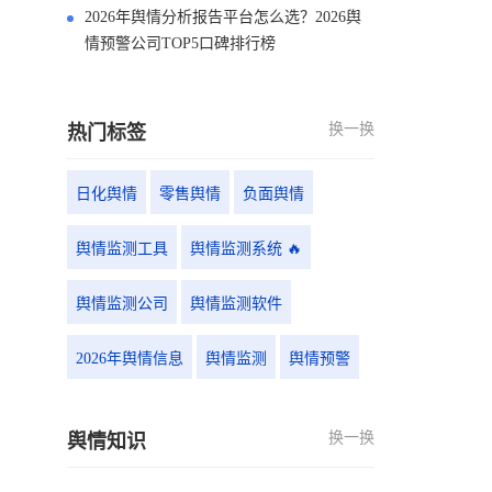
2026年舆情分析报告平台怎么选？2026舆
情预警公司TOP5口碑排行榜
换一换
热门标签
日化舆情
零售舆情
负面舆情
舆情监测工具
舆情监测系统 🔥
舆情监测公司
舆情监测软件
2026年舆情信息
舆情监测
舆情预警
换一换
舆情知识