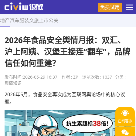
免费试用
地产
汽车
服装
文旅
上市
公关
首页
>
舆情知识
>
正文
2026年食品安全舆情月报：双汇、
沪上阿姨、汉堡王接连“翻车”，品牌
信任如何重建？
发布时间:
2026-05-29 16:37
作者
:
ZP
浏览次数
:
1037
分类
:
舆情知识
2026年5月，食品安全再次成为互联网舆论场中的核心议
题。