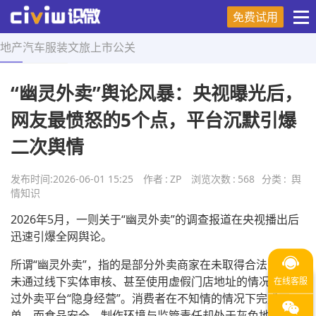
免费试用
地产
汽车
服装
文旅
上市
公关
首页
>
舆情知识
>
正文
“幽灵外卖”舆论风暴：央视曝光后，
网友最愤怒的5个点，平台沉默引爆
二次舆情
发布时间:
2026-06-01 15:25
作者
:
ZP
浏览次数
:
568
分类
:
舆
情知识
2026年5月，一则关于“幽灵外卖”的调查报道在央视播出后
迅速引爆全网舆论。
所谓“幽灵外卖”，指的是部分外卖商家在未取得合法资质、
未通过线下实体审核、甚至使用虚假门店地址的情况下，通
过外卖平台“隐身经营”。消费者在不知情的情况下完成下
单，而食品安全、制作环境与监管责任却处于灰色地带。