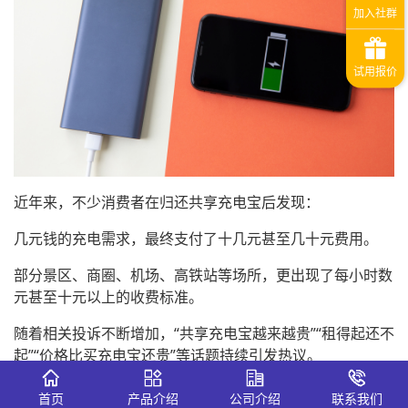
近年来，不少消费者在归还共享充电宝后发现：
几元钱的充电需求，最终支付了十几元甚至几十元费用。
部分景区、商圈、机场、高铁站等场所，更出现了每小时数
元甚至十元以上的收费标准。
随着相关投诉不断增加，“共享充电宝越来越贵”“租得起还不
起”“价格比买充电宝还贵”等话题持续引发热议。
从舆情角度来看，共享充电宝价格争议已经从单纯的消费投
首页
产品介绍
公司介绍
联系我们