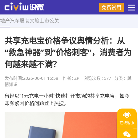
免费试用
地产
汽车
服装
文旅
上市
公关
首页
>
舆情知识
>
正文
共享充电宝价格争议舆情分析：从
“救急神器”到“价格刺客”，消费者为
何越来越不满？
发布时间:
2026-06-01 16:58
作者
:
ZP
浏览次数
:
577
分类
:
舆
情知识
曾经以“1元充电一小时”快速打开市场的共享充电宝，如今
却频繁因价格问题登上热搜。