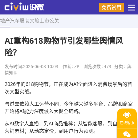
免费试用
地产
汽车
服装
文旅
上市
公关
首页
>
舆情知识
>
正文
AI重构618购物节引发哪些舆情风
险？
发布时间:
2026-06-03 10:03
作者
:
ZP
浏览次数
:
473
分类
:
舆
情知识
2026年的618购物节，正在成为AI全面进入消费场景后的首
次大型实战。
与过去依赖人工运营不同，今年越来越多平台、品牌和商家
开始将AI能力深度融入大促全链路。
从AI数字人直播，到AI商品推荐；从智能客服，到自动生成
营销素材；从动态定价，到用户行为预测。