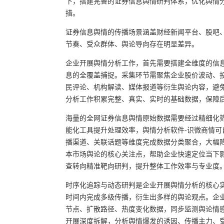
下，搭建完善的证券信息舆情研判体系，优化舆情
措。
证券信息舆情的传播场景涵盖财经新闻平台、股吧
节奏、受众群体、舆论导向存在明显差异。
企业开展舆情分析工作，首先需要搭建全维度的信
息的全覆盖捕捉。采集环节需聚焦企业股价波动、
民评论、机构解读、媒体报道等衍生舆论内容，避
分析工作积累完整、真实、实时的基础数据，保障
海量的全网证券信息舆情原始数据需要经过精细化
能化工具提升处理效率，舆情分析软件-识微商情
播渠道、关联话题等维度完成数据分类聚合，大幅
本市场舆论的核心关注点，帮助企业快速定位当下
查转向精准靶向研判，提升整体工作效率与专业度
时序化追踪与动态研判是企业开展舆情分析的核心
时间内完成多级传播，衍生出多样的舆论观点。企业
节点、扩散路径、热度变化数据，同步监测舆论情
开展深度拆解，分析舆情爆发的诱因、传播主力、