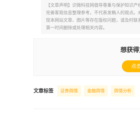
【文章声明】识微科技网倡导尊重与保护知识产
完善客观信息整理参考，不代表发稿人的观点。
现本网站文章、图片等存在版权问题，请及时联系并发邮件至
第一时间删除或处理相关内容。
想获得
点
文章标签
证券舆情
金融舆情
舆情分析