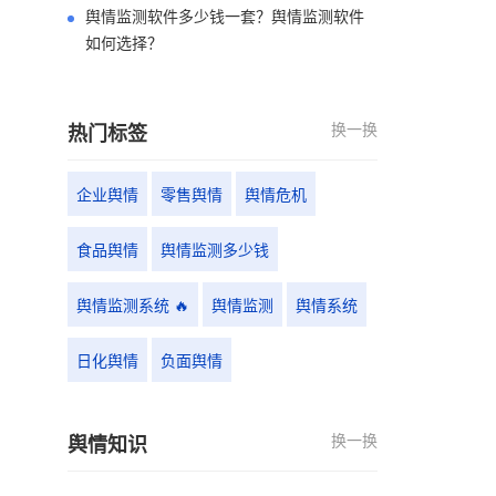
舆情监测软件多少钱一套？舆情监测软件
如何选择？
换一换
热门标签
企业舆情
零售舆情
舆情危机
食品舆情
舆情监测多少钱
舆情监测系统 🔥
舆情监测
舆情系统
日化舆情
负面舆情
换一换
舆情知识