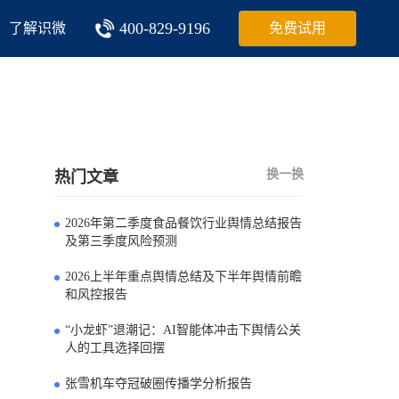
400-829-9196
了解识微
免费试用
换一换
热门文章
2026年第二季度食品餐饮行业舆情总结报告
0
及第三季度风险预测
2026上半年重点舆情总结及下半年舆情前瞻
1
和风控报告
“小龙虾”退潮记：AI智能体冲击下舆情公关
2
人的工具选择回摆
张雪机车夺冠破圈传播学分析报告
3