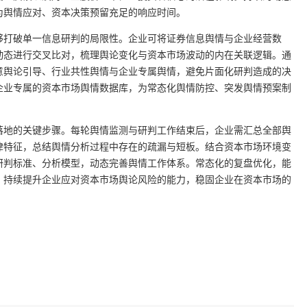
为舆情应对、资本决策预留充足的响应时间。
够打破单一信息研判的局限性。企业可将证券信息舆情与企业经营数
动态进行交叉比对，梳理舆论变化与资本市场波动的内在关联逻辑。通
意舆论引导、行业共性舆情与企业专属舆情，避免片面化研判造成的决
企业专属的资本市场舆情数据库，为常态化舆情防控、突发舆情预案制
落地的关键步骤。每轮舆情监测与研判工作结束后，企业需汇总全部舆
律特征，总结舆情分析过程中存在的疏漏与短板。结合资本市场环境变
研判标准、分析模型，动态完善舆情工作体系。常态化的复盘优化，能
，持续提升企业应对资本市场舆论风险的能力，稳固企业在资本市场的