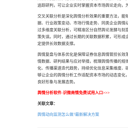
追踪研判，可让企业实时掌握资本市场舆论走向，
交叉关联分析是深化舆情分析效果的重要方法，能
据、行业政策变动、市场行情走势、同类企业舆情
过多维度关联分析，可精准区分自然舆论发酵与刻
策失误。同时，通过长期的关联数据积累，可形成
定提供长效数据支撑。
舆情复盘与体系优化是保障证券信息舆情管控长效
情数据、研判结果与应对举措，梳理舆情传播的规
化、传播渠道迭代趋势，持续优化信息采集维度、
够让企业的舆情分析工作适配资本市场的动态变化
良好形象与发展态势。
舆情分析软件-识微商情免费试用入口>>>
关联文章：
舆情动向监测怎么做?最新解决方案