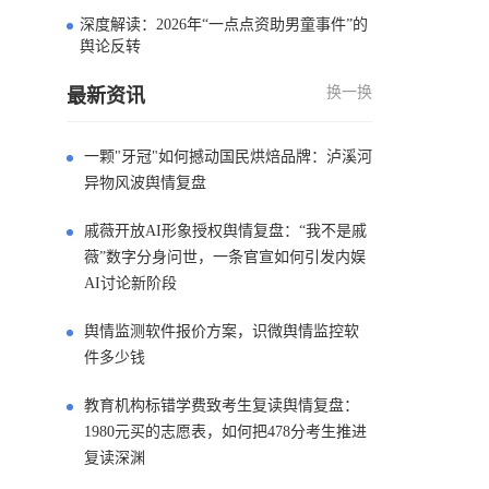
深度解读：2026年“一点点资助男童事件”的
4
舆论反转
换一换
最新资讯
一颗"牙冠"如何撼动国民烘焙品牌：泸溪河
异物风波舆情复盘
戚薇开放AI形象授权舆情复盘：“我不是戚
薇”数字分身问世，一条官宣如何引发内娱
AI讨论新阶段
舆情监测软件报价方案，识微舆情监控软
件多少钱
教育机构标错学费致考生复读舆情复盘：
1980元买的志愿表，如何把478分考生推进
复读深渊