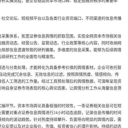
分析实操流程，是企业稳固资本市场口碑、稳定投融资秩序的重要举
、社交论坛、短视频平台以及各类行业资讯端口，不同渠道的信息传播
息采集体系，拓宽证券信息舆情的抓取范围，实现全网资本市场相关信
投融资动态、经营公告、监管动态、行业政策等核心内容，同时收纳网
免局部信息遗漏导致的研判偏差。多维度的信息采集，能够为后续舆情
后续研判工作的全面性与精准性。
筛选与分类处理，才能转化为具备参考价值的舆情素材。企业可依托智
可自动完成冗余信息、无效信息的过滤，按照舆情热度、情感倾向、传
降低人工筛选的工作量。经过工具预处理后的舆情数据，可清晰呈现资
影响自身证券市场表现的核心舆论因素，让舆情分析工作从海量信息筛
。
实操环节。资本市场舆论具备极强的时效性，一条证券相关信息可在短
需要对重点证券信息舆情进行24小时动态追踪，记录信息传播的时间
感倾向的波动趋势。针对热度持续攀升、负面导向明显的舆情内容，需
受众反馈以及对企业股价、市值、投资者信心的潜在影响。持续的动态