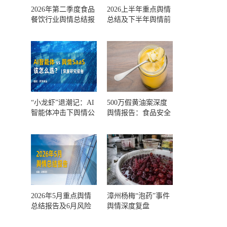
2026年第二季度食品
2026上半年重点舆情
餐饮行业舆情总结报
总结及下半年舆情前
告及第三季度风险预
瞻和风控报告
测
“小龙虾”退潮记：AI
500万假黄油案深度
智能体冲击下舆情公
舆情报告：食品安全
关人的工具选择回摆
监管，到底失守在哪
一环？
2026年5月重点舆情
漳州杨梅“泡药”事件
总结报告及6月风险
舆情深度复盘
预警