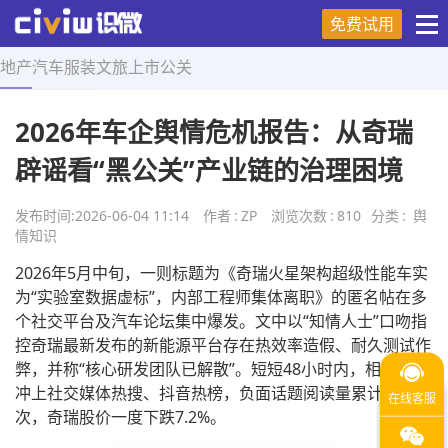
免费试用
地产
汽车
服装
文旅
上市
公关
首页
>
舆情知识
>
正文
2026年车企舆情危机报告：从奇瑞
辟谣看“黑公关”产业链的治理困境
发布时间:
2026-06-04 11:14
作者
:
ZP
浏览次数
:
810
分类
:
舆
情知识
2026年5月中旬，一则标题为《奇瑞火星架构超级性能车实
为“实验室数据虚标”，内部工程师集体离职》的匿名帖在多
个社交平台及汽车论坛集中爆发。文中以“知情人士”口吻指
控奇瑞最新发布的新能源平台存在热效率造假、耐久测试作
弊，并称“核心研发团队已解散”。短短48小时内，相关话题
冲上社交媒体热搜、抖音热榜，负面话题阅读量累计超14亿
次，奇瑞股价一度下跌7.2%。