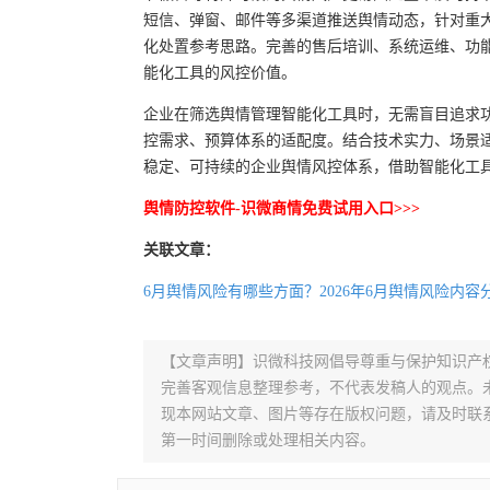
短信、弹窗、邮件等多渠道推送舆情动态，针对重
化处置参考思路。完善的售后培训、系统运维、功
能化工具的风控价值。
企业在筛选舆情管理智能化工具时，无需盲目追求
控需求、预算体系的适配度。结合技术实力、场景
稳定、可持续的企业舆情风控体系，借助智能化工
舆情防控软件-识微商情免费试用入口>>>
关联文章：
6月舆情风险有哪些方面？2026年6月舆情风险内容
【文章声明】识微科技网倡导尊重与保护知识产
完善客观信息整理参考，不代表发稿人的观点。
现本网站文章、图片等存在版权问题，请及时联系并发邮件至
第一时间删除或处理相关内容。