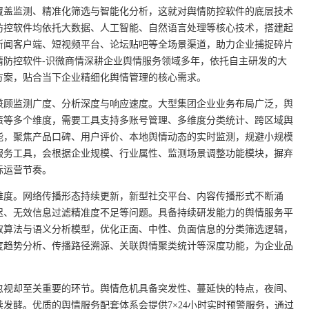
覆盖监测、精准化筛选与智能化分析，这就对舆情防控软件的底层技术
防控软件均依托大数据、人工智能、自然语言处理等核心技术，搭建起
新闻客户端、短视频平台、论坛贴吧等全场景渠道，助力企业捕捉碎片
情防控软件-识微商情深耕企业舆情服务领域多年，依托自主研发的大
方案，贴合当下企业精细化舆情管理的核心需求。
兼顾监测广度、分析深度与响应速度。大型集团企业业务布局广泛，舆
策等多个维度，需要工具支持多账号管理、多维度分类统计、跨区域舆
能，聚焦产品口碑、用户评价、本地舆情动态的实时监测，规避小规模
服务工具，会根据企业规模、行业属性、监测场景调整功能模块，摒弃
际运营节奏。
维度。网络传播形态持续更新，新型社交平台、内容传播形式不断涌
迟、无效信息过滤精准度不足等问题。具备持续研发能力的舆情服务平
取算法与语义分析模型，优化正面、中性、负面信息的分类筛选逻辑，
度趋势分析、传播路径溯源、关联舆情聚类统计等深度功能，为企业品
忽视却至关重要的环节。舆情危机具备突发性、蔓延快的特点，夜间、
发酵。优质的舆情服务配套体系会提供7×24小时实时预警服务，通过