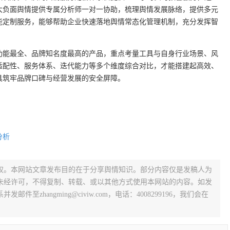
大负面舆情提供专属分析师一对一协助，梳理舆情发展脉络，提供多元
能定制服务，能够帮助企业快速落地舆情常态化管理机制，充分发挥智
功能最全、品牌知名度最高的产品，重点考量工具与自身行业场景、风
适配性、服务体系、迭代能力等多个维度综合对比，才能搭建起高效、
具筑牢品牌口碑与经营发展的安全屏障。
分析
权。本网站文章发布目的在于分享舆情知识。部分内容仅是发稿人为
未经许可，不得复制、转载、或以其他方式使用本网站的内容。如发
zhangming@civiw.com，电话：4008299196，我们会在