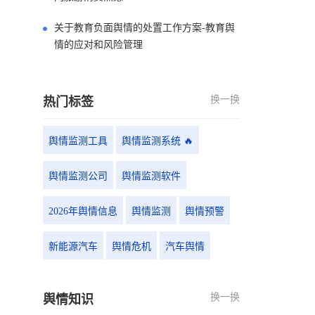
关于教育负面舆情的处置工作方案-教育舆
情的应对和风险管理
换一换
热门标签
舆情监测工具
舆情监测系统 🔥
舆情监测公司
舆情监测软件
2026年舆情信息
舆情监测
舆情预警
新能源汽车
舆情危机
汽车舆情
换一换
舆情知识