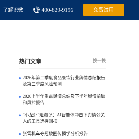
400-829-9196
了解识微
免费试用
换一换
热门文章
2026年第二季度食品餐饮行业舆情总结报告
0
及第三季度风险预测
2026上半年重点舆情总结及下半年舆情前瞻
1
和风控报告
“小龙虾”退潮记：AI智能体冲击下舆情公关
2
人的工具选择回摆
张雪机车夺冠破圈传播学分析报告
3