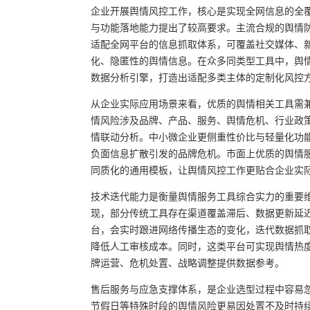
企业开展舆情风控工作，核心是实现全网信息的全
与功能落地能力提出了较高要求。主流合规的舆情
适配全网平台的信息抓取体系，可覆盖社交媒体、
化、隐匿性的舆情信息。在众多同类型工具中，舆
数据分析引擎，打造出适配多类主体的定制化风控
从企业实际应用场景来看，优质的舆情相关工具需
情风险涉及品牌、产品、服务、舆情危机、行业政
情联动分析。中小微企业更侧重性价比与轻量化功
负面信息扩散引发的品牌危机。市面上优质的舆情
同质化的通用模板，让舆情风控工作更贴合企业实
技术迭代能力是衡量舆情服务工具综合实力的重要
现，部分传统工具存在渠道覆盖滞后、数据更新延
台，会实时跟进网络传播生态的变化，迭代数据抓
降低人工审核成本。同时，这类平台可实现舆情热
牌运营、危机处置、战略调整提供数据参考。
售后服务与应急支撑体系，是企业选型过程中容易
节假日等特殊时段的舆情风险更易因处置不及时持续