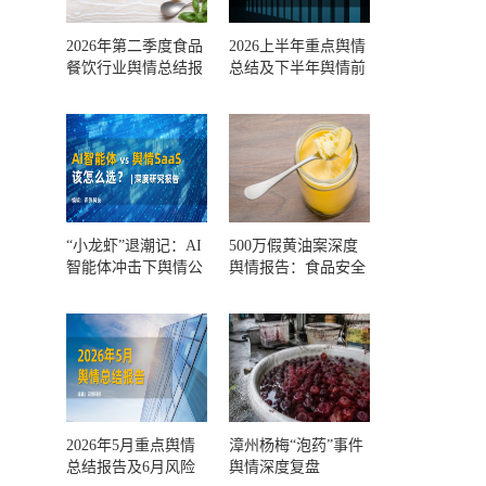
2026年第二季度食品
2026上半年重点舆情
餐饮行业舆情总结报
总结及下半年舆情前
告及第三季度风险预
瞻和风控报告
测
“小龙虾”退潮记：AI
500万假黄油案深度
智能体冲击下舆情公
舆情报告：食品安全
关人的工具选择回摆
监管，到底失守在哪
一环？
2026年5月重点舆情
漳州杨梅“泡药”事件
总结报告及6月风险
舆情深度复盘