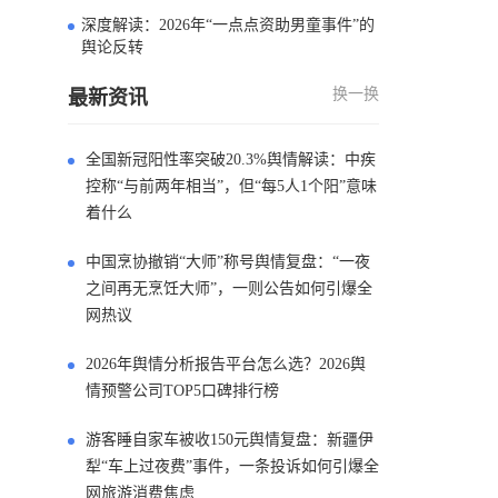
深度解读：2026年“一点点资助男童事件”的
4
舆论反转
换一换
最新资讯
全国新冠阳性率突破20.3%舆情解读：中疾
控称“与前两年相当”，但“每5人1个阳”意味
着什么
中国烹协撤销“大师”称号舆情复盘：“一夜
之间再无烹饪大师”，一则公告如何引爆全
网热议
2026年舆情分析报告平台怎么选？2026舆
情预警公司TOP5口碑排行榜
游客睡自家车被收150元舆情复盘：新疆伊
犁“车上过夜费”事件，一条投诉如何引爆全
网旅游消费焦虑