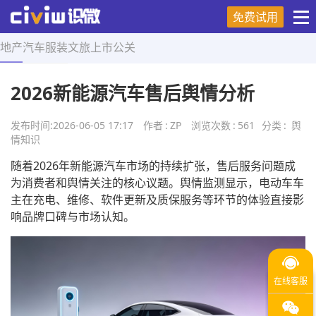
免费试用
地产
汽车
服装
文旅
上市
公关
首页
>
舆情知识
>
正文
2026新能源汽车售后舆情分析
发布时间:
2026-06-05 17:17
作者
:
ZP
浏览次数
:
561
分类
:
舆
情知识
随着2026年新能源汽车市场的持续扩张，售后服务问题成
为消费者和舆情关注的核心议题。舆情监测显示，电动车车
主在充电、维修、软件更新及质保服务等环节的体验直接影
响品牌口碑与市场认知。