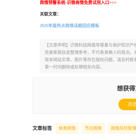
舆情预警系统-识微商情免费试用入口>>>
关联文章：
2026年版热点舆情话题回应模板
【文章声明】识微科技网倡导尊重与保护知识产
完善客观信息整理参考，不代表发稿人的观点。
现本网站文章、图片等存在版权问题，请及时联系并发邮件至
第一时间删除或处理相关内容。
想获得
点
文章标签
体育舆情
节日舆情
舆情风险管