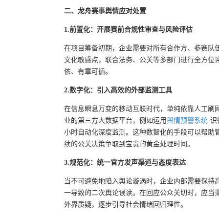
二、龙舟赛事舆情应对处置
1.前置化：开展赛前合规性审查与风险评估
在项目筹备初期，企业需要对所有合作方、参赛队
文化敏感点，联合法务、公关等多部门进行全方位
依、有章可循。
2.数字化：引入高效的外部监测工具
在信息瞬息万变的移动互联时代，单纯依靠人工刷
业的第三方大数据平台，例如运用
舆情预警系统
-
小时自动化深度监测。这种数智化的手段可以帮助
续的公关决策争取到宝贵的黄金处理时间。
3.规范化：统一官方发声渠道与态度表达
当不可避免地陷入舆论漩涡时，企业内部需要保持
一导致的二次舆论误读。在回应公众关切时，应当
外界质疑，逐步引导社会情绪回归理性。