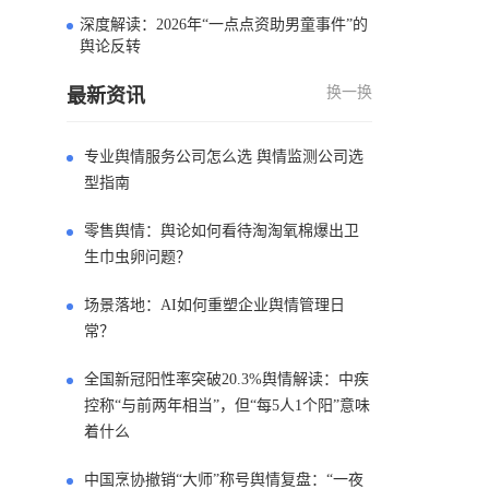
深度解读：2026年“一点点资助男童事件”的
4
舆论反转
换一换
最新资讯
专业舆情服务公司怎么选 舆情监测公司选
型指南
零售舆情：舆论如何看待淘淘氧棉爆出卫
生巾虫卵问题？
场景落地：AI如何重塑企业舆情管理日
常？
全国新冠阳性率突破20.3%舆情解读：中疾
控称“与前两年相当”，但“每5人1个阳”意味
着什么
中国烹协撤销“大师”称号舆情复盘：“一夜