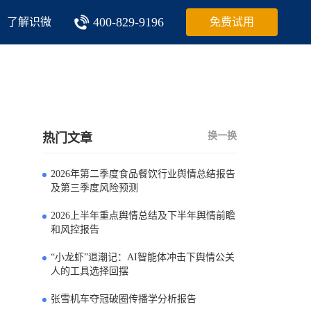
400-829-9196
了解识微
免费试用
换一换
热门文章
2026年第二季度食品餐饮行业舆情总结报告
0
及第三季度风险预测
2026上半年重点舆情总结及下半年舆情前瞻
1
和风控报告
“小龙虾”退潮记：AI智能体冲击下舆情公关
2
人的工具选择回摆
张雪机车夺冠破圈传播学分析报告
3