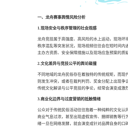
一、龙舟赛事舆情风险分析
1.现场安全与秩序管理的社会观感
龙舟竞技属于高强度、高风险的水上运动，现场环
秩序混乱等突发状况，现场视频往往会在短时间内
主办方资质、安全保障措施以及现场应急预案的质
2.文化差异与竞技公平的舆论碰撞
不同地域的龙舟民俗存在着独特的传统规矩，而现
则发生冲突，或者在裁判判罚、奖金分配上出现争
传统文化解读与公平竞技的争论，经常会演变成激
3.商业化边界与过度营销的抵触情绪
公众对于传统民俗活动往往抱着一种纯粹的文化认
商业气息过浓，甚至出现虚假宣传、捆绑销售等行
绪一旦在网络发酵，就会演变成针对品牌自身的口