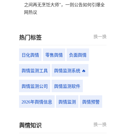
之间再无烹饪大师”，一则公告如何引爆全
网热议
换一换
热门标签
日化舆情
零售舆情
负面舆情
舆情监测工具
舆情监测系统 🔥
舆情监测公司
舆情监测软件
2026年舆情信息
舆情监测
舆情预警
换一换
舆情知识