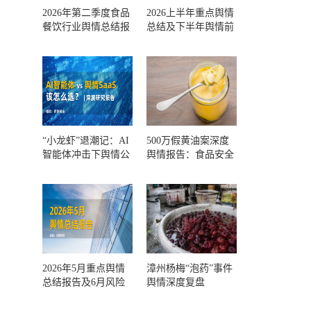
2026年第二季度食品
2026上半年重点舆情
餐饮行业舆情总结报
总结及下半年舆情前
告及第三季度风险预
瞻和风控报告
测
“小龙虾”退潮记：AI
500万假黄油案深度
智能体冲击下舆情公
舆情报告：食品安全
关人的工具选择回摆
监管，到底失守在哪
一环？
2026年5月重点舆情
漳州杨梅“泡药”事件
总结报告及6月风险
舆情深度复盘
预警