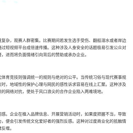
境复杂，观赛人群密集。比赛期间若发生选手受伤、翻船溺水或者岸边
通过短视频平台成倍速传播。这种涉及人身安全的话题极易引发公众对
疑，进而将负面情绪引向背后的赞助或承办企业。
代体育竞技则强调统一的规则与绝对的公平。当传统习俗与现代赛事规
议时，地域性的保护心理与网民的感性诉求容易在线上汇聚。这种涉及
烈的网络对抗，使处于风口浪尖的合作企业陷入两难境地。
同感。企业在植入品牌信息、开展营销活动时，如果度把握不当，导致
为，便会引发传统文化爱好者的强烈反感。这种对过度商业化的抵触情
碑反噬。