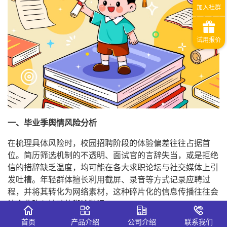
一、毕业季舆情风险分析
在梳理具体风险时，校园招聘阶段的体验偏差往往占据首
位。简历筛选机制的不透明、面试官的言辞失当，或是拒绝
信的措辞缺乏温度，均可能在各大求职论坛与社交媒体上引
发吐槽。年轻群体擅长利用截屏、录音等方式记录应聘过
程，并将其转化为网络素材，这种碎片化的信息传播往往会
让企业陷入被动的舆论漩涡。
首页
产品介绍
公司介绍
联系我们
实习与试用期管理同样属于高危地带。关于实习薪酬延迟发