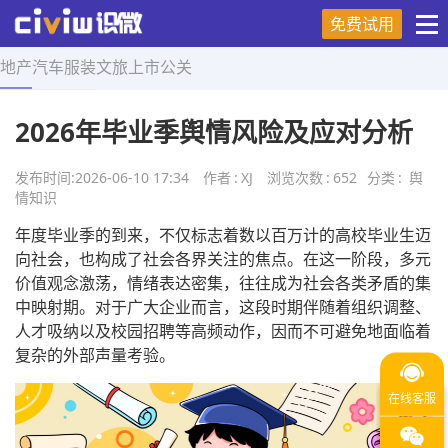
免费试用
地产
汽车
服装
文旅
上市
公关
首页
>
舆情知识
>
正文
2026年毕业季舆情风险及应对分析
发布时间:
2026-06-10 17:34
作者
:
XJ
浏览次数
:
652
分类
:
舆
情知识
年度毕业季的到来，不仅标志着数以百万计的高校毕业生迈
向社会，也构成了社会各界关注的焦点。在这一阶段，多元
价值观念激荡，情绪表达密集，往往成为社会各类矛盾的集
中映射期。对于广大企业而言，这段时期伴随着组织调整、
人才吸纳以及校园招聘等高频动作，因而不可避免地面临着
复杂的外部声量考验。