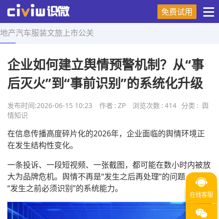
免费试用
地产
汽车
服装
文旅
上市
公关
首页
>
舆情知识
>
正文
企业如何建立舆情预警机制？从“事
后灭火”到“事前识别”的系统化升级
发布时间:
2026-06-15 10:23
作者
:
ZP
浏览次数
:
414
分类
:
舆
情知识
在信息传播高度碎片化的2026年，企业面临的舆情环境正
在发生结构性变化。
一条投诉、一段短视频、一张截图，都可能在数小时内被放
大为品牌危机。舆情不再是“发生之后再处理”的问题，而是
“发生之前必须识别”的系统能力。