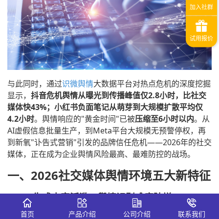
与此同时，通过
识微舆情
大数据平台对热点危机的深度挖掘
显示，
抖音危机舆情从曝光到传播峰值仅2.8小时，比社交
媒体快43%；小红书负面笔记从萌芽到大规模扩散平均仅
4.2小时
。舆情响应的"黄金时间"已被
压缩至6小时以内
。从
AI虚假信息批量生产，到Meta平台大规模无预警停权，再
到新氧"讣告式营销"引发的品牌信任危机——2026年的社交
媒体，正在成为企业舆情风险最高、最难防控的战场。
一、2026社交媒体舆情环境五大新特征
1.1 AI生成内容泛滥，舆情识别难度陡增
首页
产品介绍
公司介绍
联系我们
天峰律政白皮书指出，ChatGPT、Midjourney等生成式AI