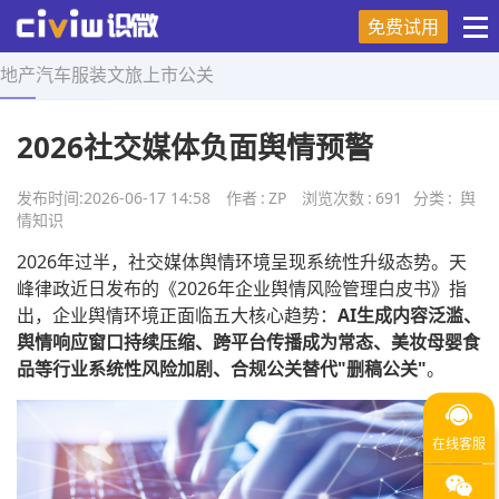
免费试用
地产
汽车
服装
文旅
上市
公关
首页
>
舆情知识
>
正文
2026社交媒体负面舆情预警
发布时间:
2026-06-17 14:58
作者
:
ZP
浏览次数
:
691
分类
:
舆
情知识
2026年过半，社交媒体舆情环境呈现系统性升级态势。天
峰律政近日发布的《2026年企业舆情风险管理白皮书》指
出，企业舆情环境正面临五大核心趋势：
AI生成内容泛滥、
舆情响应窗口持续压缩、跨平台传播成为常态、美妆母婴食
品等行业系统性风险加剧、合规公关替代"删稿公关"
。